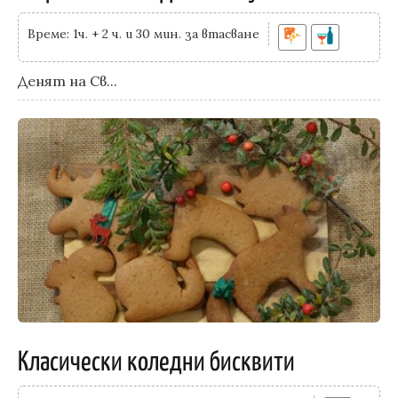
Време: 1ч. + 2 ч. и 30 мин. за втасване
Денят на Св...
Класически коледни бисквити