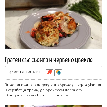
Гратен със сьомга и червено цвекло
Време: 1 ч. и 30 мин.
Зимата е много подходящо време да ядем уютна
и сгряваща храна, да пренесем част от
скандинавската кухня в своя дом...