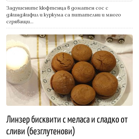
Задушените кюфтенца в доматен сос с
джинджифил и куркума са питателни и много
сгряващи...
Линзер бисквити с меласа и сладко от
сливи (безглутенови)