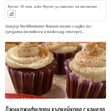
Време: 30 мин. плюс време за стягане на тестото
Линзер бисквитите винаги имат сладко по-
средата (понякога и шоколад отгоре)...
Джинджифилови къпкейкове с канела