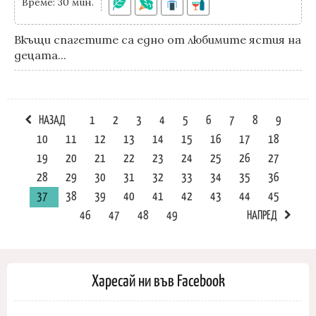
Време: 30 мин.
Вкъщи спагетите са едно от любимите ястия на
децата...
НАЗАД
1
2
3
4
5
6
7
8
9
10
11
12
13
14
15
16
17
18
19
20
21
22
23
24
25
26
27
28
29
30
31
32
33
34
35
36
37
38
39
40
41
42
43
44
45
46
47
48
49
НАПРЕД
Харесай ни във Facebook