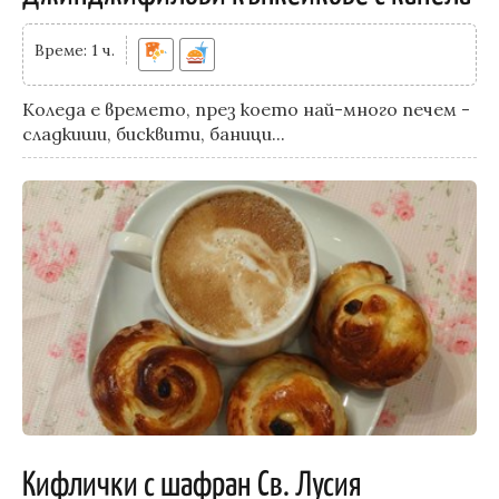
Време: 1 ч.
Коледа е времето, през което най-много печем -
сладкиши, бисквити, баници...
Кифлички с шафран Св. Лусия