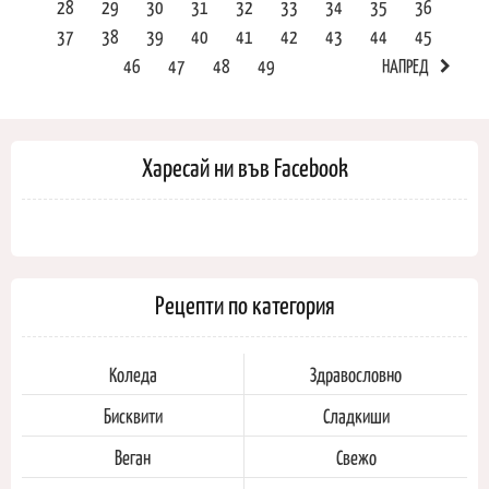
28
29
30
31
32
33
34
35
36
37
38
39
40
41
42
43
44
45
46
47
48
49
НАПРЕД
Харесай ни във Facebook
Рецепти по категория
Коледа
Здравословно
Бисквити
Сладкиши
Веган
Свежо