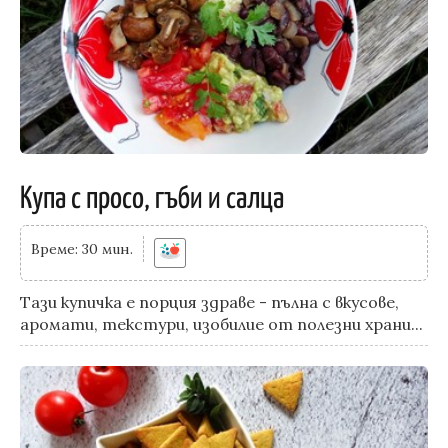
Купа с просо, гъби и салца
Време: 30 мин.
Тази купичка е порция здраве - пълна с вкусове,
аромати, текстури, изобилие от полезни храни...