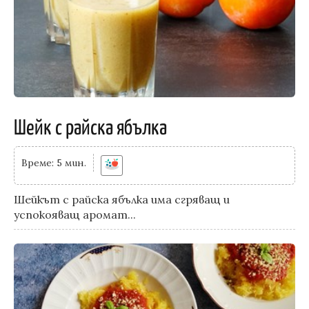
Шейк с райска ябълка
Време: 5 мин.
Шейкът с райска ябълка има сгряващ и
успокояващ аромат...