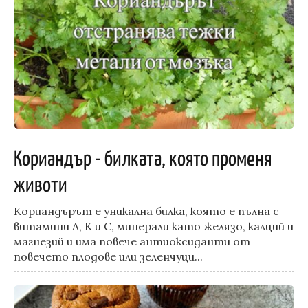
Кориандър - билката, която променя
животи
Кориандърът е уникална билка, която е пълна с
витамини А, К и С, минерали като желязо, калций и
магнезий и има повече антиоксиданти от
повечето плодове или зеленчуци...