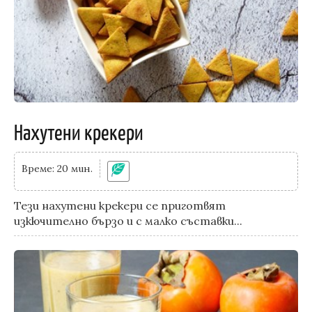
Нахутени крекери
Време: 20 мин.
Тези нахутени крекери се приготвят
изкючително бързо и с малко съставки...