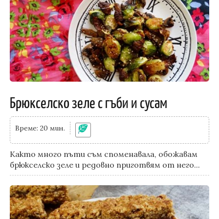
Брюкселско зеле с гъби и сусам
Време: 20 мин.
Както много пъти съм споменавала, обожавам
брюкселско зеле и редовно приготвям от него...