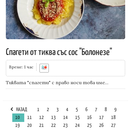
Спагети от тиква със сос "Болонезе"
Време: 1 час
Tиквата "спагети" с право носи това име...
НАЗАД
1
2
3
4
5
6
7
8
9
10
11
12
13
14
15
16
17
18
19
20
21
22
23
24
25
26
27