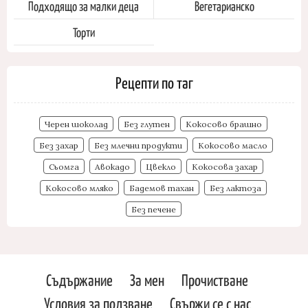
Подходящо за малки деца
Вегетарианско
Торти
Рецепти по таг
Черен шоколад
Без глутен
Кокосово брашно
Без захар
Без млечни продукти
Кокосово масло
Сьомга
Авокадо
Цвекло
Кокосова захар
Кокосово мляко
Бадемов тахан
Без лактоза
Без печене
Съдържание
За мен
Прочистване
Условия за ползване
Свържи се с нас