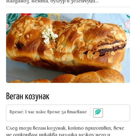
магданоз, мента, булгур и зеленчуци...
Веган козунак
Време: 1 час плюс време за втасване
След този веган козунак, който приготвих, вече
не откривам никаква разлика между него и