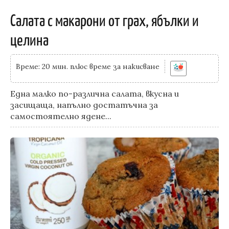
Салата с макарони от грах, ябълки и
целина
Време: 20 мин. плюс време за накисване
Една малко по-различна салата, вкусна и
засищаща, напълно достатъчна за
самостоятелно ядене...