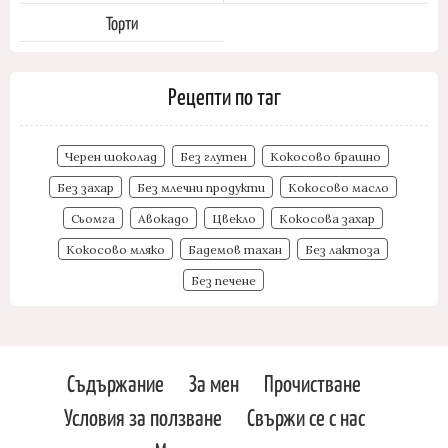
Торти
Рецепти по таг
Черен шоколад
Без глутен
Кокосово брашно
Без захар
Без млечни продукти
Кокосово масло
Сьомга
Авокадо
Цвекло
Кокосова захар
Кокосово мляко
Бадемов тахан
Без лактоза
Без печене
Съдържание
За мен
Прочистване
Условия за ползване
Свържи се с нас