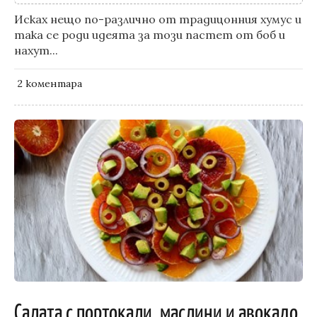
Исках нещо по-различно от традицонния хумус и
така се роди идеята за този пастет от боб и
нахут...
2 kоментара
Салата с портокали, маслини и авокадо