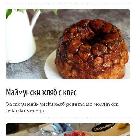
Маймунски хляб с квас
За този маймунски хляб децата ме молят от
няколко месеца...