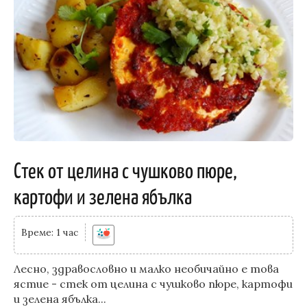
Стек от целина с чушково пюре,
картофи и зелена ябълка
Време: 1 час
Лесно, здравословно и малко необичайно е това
ястие - стек от целина с чушково пюре, картофи
и зелена ябълка...