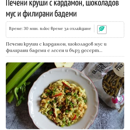
Печени круши с кардамон, шоколадов
мус и филирани бадеми
Време: 30 мин. плюс време за охлаждане
Печени круши с кардамон, шоколадов мус и
филирани бадеми е лесен и бърз десерт...