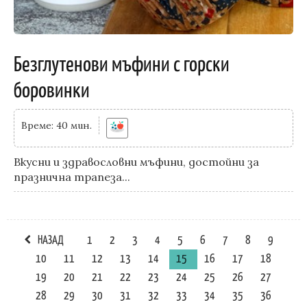
Безглутенови мъфини с горски
боровинки
Време: 40 мин.
Вкусни и здравословни мъфини, достойни за
празнична трапеза...
НАЗАД
1
2
3
4
5
6
7
8
9
10
11
12
13
14
15
16
17
18
19
20
21
22
23
24
25
26
27
28
29
30
31
32
33
34
35
36