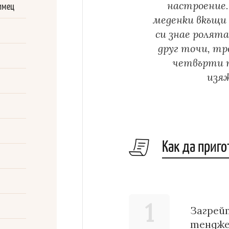
настроение.
имец
меденки вкъщи 
си знае ролята
друг точи, т
четвърти п
изя
Как да приг
1
Загрейт
тенджер