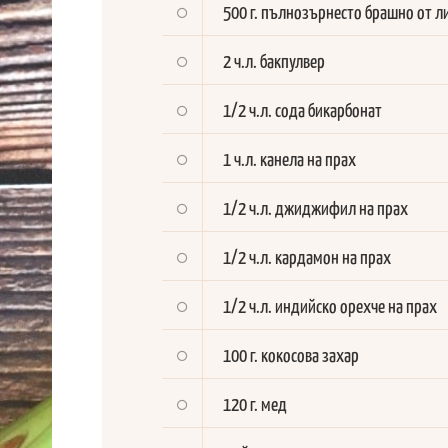
500 г. пълнозърнесто брашно от л
2 ч.л. бакпулвер
1/2 ч.л. сода бикарбонат
1 ч.л. канела на прах
1/2 ч.л. джиджифил на прах
1/2 ч.л. кардамон на прах
1/2 ч.л. индийско орехче на прах
100 г. кокосова захар
120 г. мед