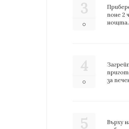
3
Прибер
поне 2 
нощта
4
Загрейт
пригот
за пече
5
Върху н