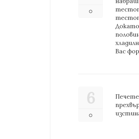
набраш
тестот
тестото
Докато
полови
хладилн
Вас фо
6
Печете 
прехвър
изстин