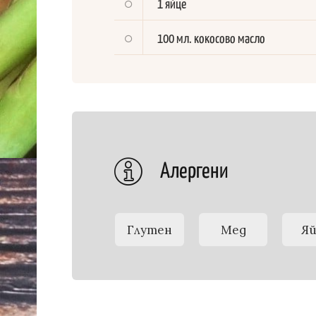
1 яйце
100 мл. кокосово масло
Алергени
Глутен
Мед
Я