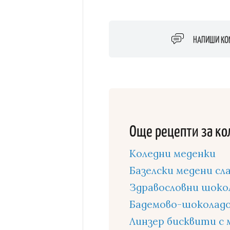
НАПИШИ КО
Още рецепти за ко
Коледни меденки
Базелски медени сл
Здравословни шоко
Бадемово-шоколадов
Линзер бисквити с 