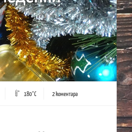
180°C
2 kоментара