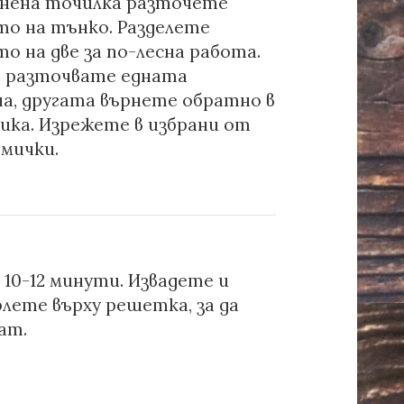
нена точилка разточете
о на тънко. Разделете
 на две за по-лесна работа.
 разточвате едната
на, другата върнете обратно в
ика. Изрежете в избрани от
рмички.
10-12 минути. Извадете и
лете върху решетка, за да
ат.