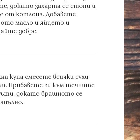
те, докато захарта се стопи и
е от котлона. Добавете
вото масло и яйцето и
кайте добре.
на купа смесете всички сухи
ки. Прибавете ги към течните
 пъти, докато брашното се
апълно.