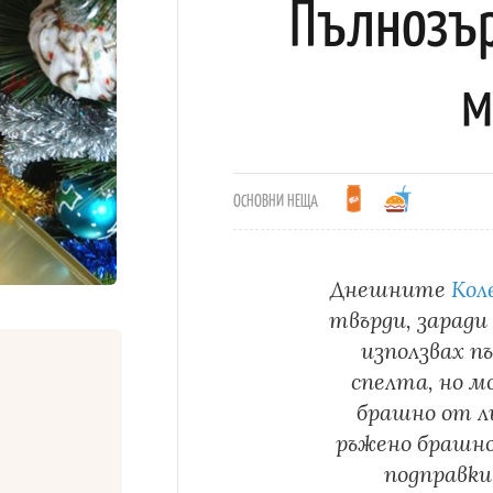
Пълнозър
м
ОСНОВНИ НЕЩА
Днешните
Кол
твърди, заради
използвах п
спелта, но м
брашно от л
ръжено брашно
подправки