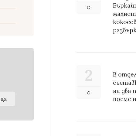
Бъркай
махнет
кокосо
разбър
2
В отдел
състав
на два
поеме н
йца