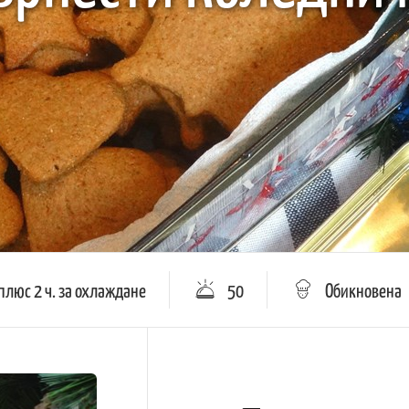
плюс 2 ч. за охлаждане
50
Обикновена