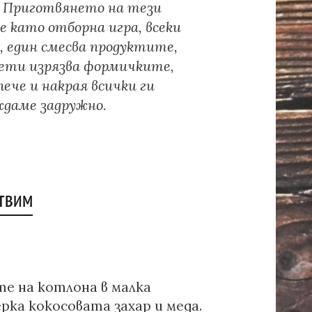
 Приготвянето на тези
е като отборна игра, всеки
, един смесва продуктите,
рети изрязва формичките,
ече и накрая всички ги
ждаме задружно.
отвим
е на котлона в малка
ка кокосовата захар и меда.