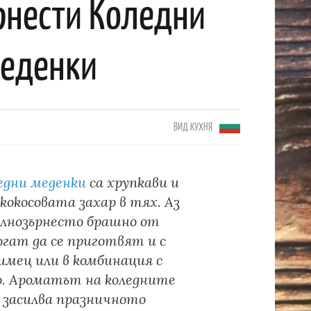
нести Коледни
еденки
ВИД КУХНЯ
едни меденки
са хрупкави и
 кокосовата захар в тях. Аз
ълнозърнесто брашно от
огат да се приготвят и с
имец или в комбинация с
. Ароматът на коледните
 засилва празничното