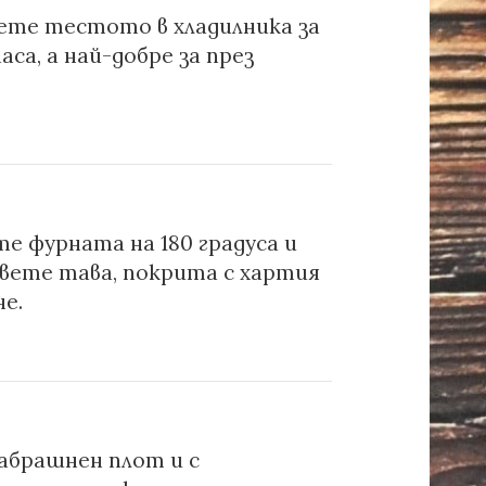
ете тестото в хладилника за
часа, а най-добре за през
.
е фурната на 180 градуса и
вете тава, покрита с хартия
не.
абрашнен плот и с