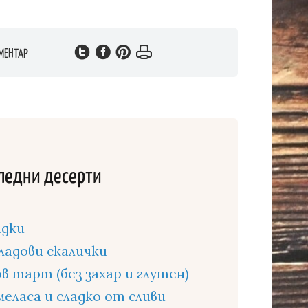
МЕНТАР
ледни десерти
адки
ладови скалички
 тарт (без захар и глутен)
меласа и сладко от сливи