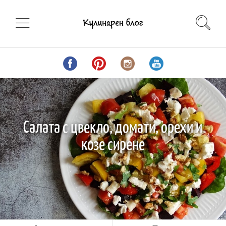
Салата с цвекло, домати, орехи и
козе сирене