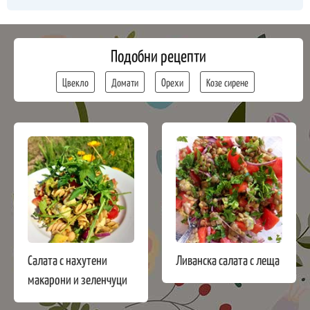
Подобни рецепти
Цвекло
Домати
Орехи
Козе сирене
Салата с нахутени
Ливанска салата с леща
макарони и зеленчуци