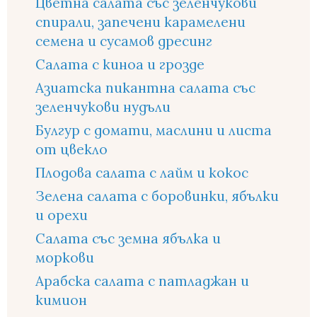
Цветна салата със зеленчукови
спирали, запечени карамелени
семена и сусамов дресинг
Салата с киноа и грозде
Азиатска пикантна салата със
зеленчукови нудъли
Булгур с домати, маслини и листа
от цвекло
Плодова салата с лайм и кокос
Зелена салата с боровинки, ябълки
и орехи
Салата със земна ябълка и
моркови
Арабска салата с патладжан и
кимион