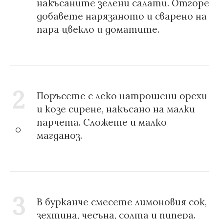
накъсаните зелени салати. Отгоре
добавете нарязаното и сварено на
пара цвекло и доматите.
2
Поръсете с леко натрошени орехи
и козе сирене, накъсано на малки
парчета. Сложете и малко
магданоз.
3
В бурканче смесете лимоновия сок,
зехтина, чесъна, солта и пипера.