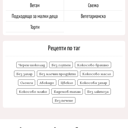
Веган
Свежо
Подходящо за малки деца
Вегетарианско
Торти
Рецепти по таг
Черен шоколад
Без глутен
Кокосово брашно
Без захар
Без млечни продукти
Кокосово масло
Сьомга
Авокадо
Цвекло
Кокосова захар
Кокосово мляко
Бадемов тахан
Без лактоза
Без печене