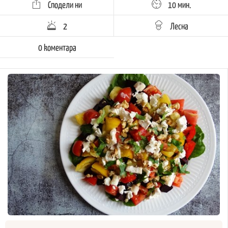
Сподели ни
10 мин.
2
Лесна
0 kоментара