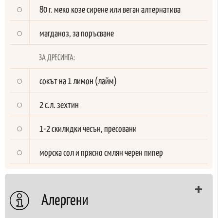
80 г. меко козе сирене или веган алтернатива
магданоз, за поръсване
ЗА ДРЕСИНГА:
сокът на 1 лимон (лайм)
2 с.л. зехтин
1-2 скилидки чесън, пресовани
морска сол и прясно смлян черен пипер
Алергени