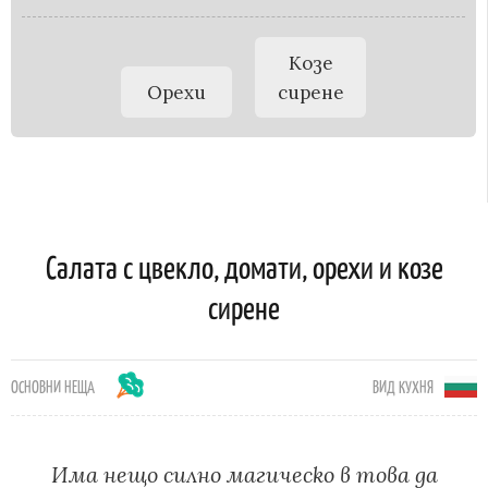
Козе
Орехи
сирене
Салата с цвекло, домати, орехи и козе
сирене
ОСНОВНИ НЕЩА
ВИД КУХНЯ
Има нещо силно магическо в това да