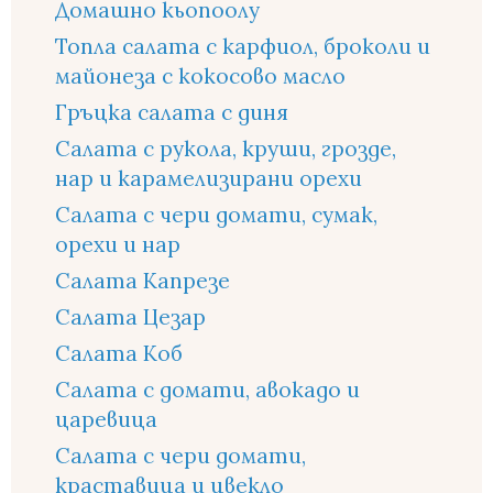
Домашно кьопоолу
Топла салата с карфиол, броколи и
майонеза с кокосово масло
Гръцка салата с диня
Салата с рукола, круши, грозде,
нар и карамелизирани орехи
Салата с чери домати, сумак,
орехи и нар
Салата Капрезе
Салата Цезар
Салата Коб
Салата с домати, авокадо и
царевица
Салата с чери домати,
краставица и цвекло