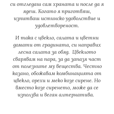
си отгледаш сам храната и после да я
ядеш. Когато я приготвяш,
изпитваш истинско удоволствие и
удовлетвореност.
И така с цвекло, салата и цветни
домати от градината, си направих
лесна салата за обяд. Цвеклото
сварявам на пара, за да запазя част
от полезните му вещества. Честно
казано, обожавам комбинацията от
цвекло, орехи и меко козе сирене. Но
вместо козе сиренето, може да се
използва и веган алтернатива.