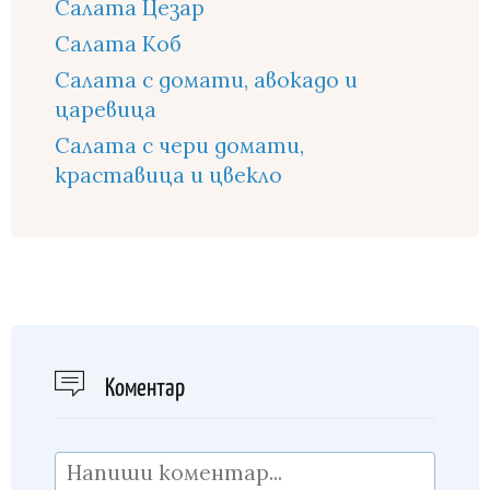
Салата Цезар
Салата Коб
Салата с домати, авокадо и
царевица
Салата с чери домати,
краставица и цвекло
Kоментар