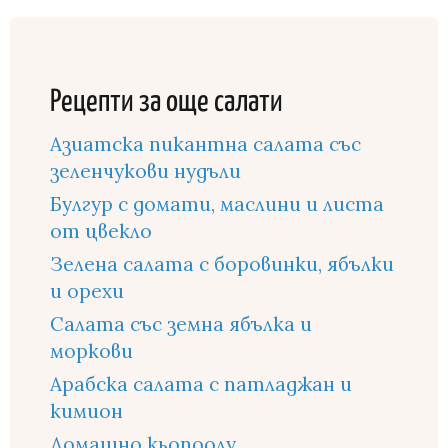
Рецепти за още салати
Азиатска пикантна салата със
зеленчукови нудъли
Булгур с домати, маслини и листа
от цвекло
Зелена салата с боровинки, ябълки
и орехи
Салата със земна ябълка и
моркови
Арабска салата с патладжан и
кимион
Домашно кьопоолу