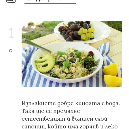
1
Изплакнете добре киноата с вода.
Така ще се премахне
естественият й външен слой -
сапонин, който има горчив и леко