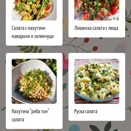
Салата с нахутени
Ливанска салата с леща
макарони и зеленчуци
Нахутена "риба тон"
Руска салата
салата