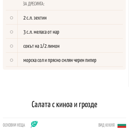
ЗА ДРЕСИНГА:
2 с.л. зехтин
3 с.л. меласа от нар
сокът на 1/2 лимон
морска сол и прясно смлян черен пипер
Салата с киноа и грозде
ОСНОВНИ НЕЩА
ВИД КУХНЯ