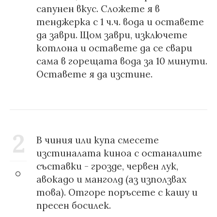
сапунен вкус. Сложете я в
тенджерка с 1 ч.ч. вода и оставете
да заври. Щом заври, изключете
котлона и оставете да се свари
сама в горещата вода за 10 минути.
Oставете я да изстине.
2
В чиния или купа смесете
изстиналата киноа с останалите
съставки - грозде, червен лук,
авокадо и манголд (аз използвах
това). Отгоре поръсете с кашу и
пресен босилек.