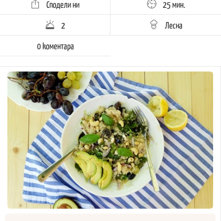
Сподели ни
25 мин.
2
Лесна
0 kоментара