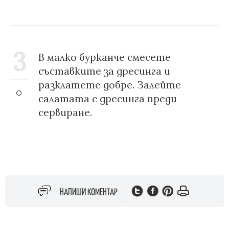
3
В малко бурканче смесете
съставките за дресинга и
разклатете добре. Залейте
салатата с дресинга преди
сервиране.
НАПИШИ КОМЕНТАР