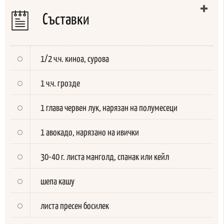
Съставки
1/2 ч.ч. киноа, сурова
1 ч.ч. грозде
1 глава червен лук, нарязан на полумесеци
1 авокадо, нарязано на ивички
30-40 г. листа
манголд,
спанак или кейл
шепа кашу
листа пресен босилек