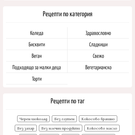
Рецепти по категория
Коледа
Здравословно
Бисквити
Сладкиши
Веган
Свежо
Подходящо за малки деца
Вегетарианско
Торти
Рецепти по таг
Черен шоколад
Без глутен
Кокосово брашно
Без захар
Без млечни продукти
Кокосово масло