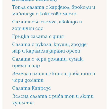
Топла салата с карфиол, броколи и
майонеза с кокосово масло
Салата със сьомга, авокадо и
горчичен сос
Гръцка салата с диня
Салата с рукола, круши, грозде,
нар и карамелизирани орехи
Салата с чери домати, сумак,
орехи и нар
Зелена салата с киноа, риба тон и
чери домати
Салата Капрезе
Зелена салата с риба тон и люти
чушлета