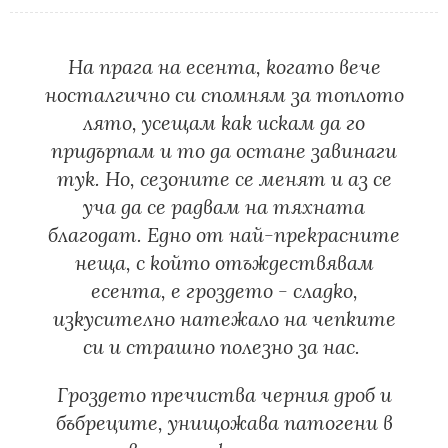
На прага на есента, когато вече
носталгично си спомням за топлото
лято, усещам как искам да го
придърпам и то да остане завинаги
тук. Но, сезоните се менят и аз се
уча да се радвам на тяхната
благодат. Едно от най-прекрасните
неща, с който отъждествявам
есента, е гроздето - сладко,
изкусително натежало на чепките
си и страшно полезно за нас.
Гроздето пречиства черния дроб и
бъбреците, унищожава патогени в