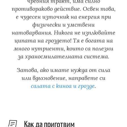
чревния тракт, има силно
противораково действие. Освен това,
е чудесен източник на енергия при
физически и умствени
натоварвания. Никога не изплювайте
ципата на гроздето! Тя е богата на
много нутриенти, които са полезни
за храносмилателната система.
Затова, ако имате нужда от сила
или вдъхновение, направете си
салата с киноа и грозде
.
Как да приготвим