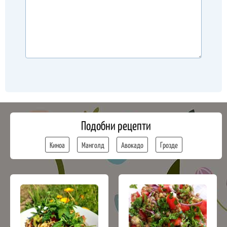
Подобни рецепти
Киноа
Манголд
Авокадо
Грозде