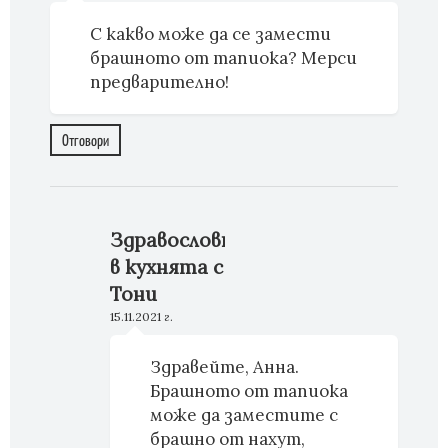
С какво може да се замести
брашното от тапиока? Мерси
предварително!
Отговори
Здравословно
в кухнята с
Тони
15.11.2021 г.
Здравейте, Анна.
Брашното от тапиока
може да заместите с
брашно от нахут,