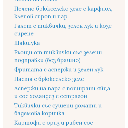
Печено брюкселско зеле с карфиол,
кленов сироп и нар
Галет с тиквички, зелен лук и козе
сирене
Шакшука
Рьощи от тиквички със зелени
подправки (без брашно)
Фритата с аспержи и зелен лук
Паста с брюкселско зеле
Аспержи на пара с поширани яйца
и сос холандез с естрагон
Тиквички със сушени домати и
бадемова коричка
Картофи с ориз и рибен сос