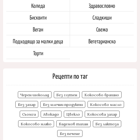
Коледа
Здравословно
Бисквити
Сладкиши
Веган
Свежо
Подходящо за малки деца
Вегетарианско
Торти
Рецепти по таг
Черен шоколад
Без глутен
Кокосово брашно
Без захар
Без млечни продукти
Кокосово масло
Сьомга
Авокадо
Цвекло
Кокосова захар
Кокосово мляко
Бадемов тахан
Без лактоза
Без печене