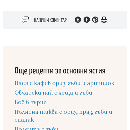
НАПИШИ КОМЕНТАР
Още рецепти за основни ястия
Паея с кафяв ориз, гъби и артишок
Овчарски пай с леща и гъби
Боб в гърне
Пълнена тиква с ориз, праз, гъби и
спанак
Полента с гъби