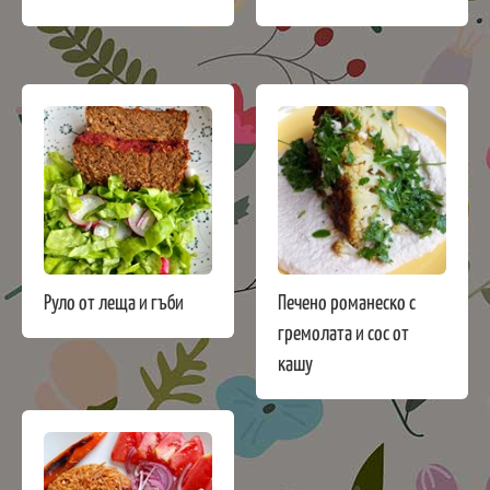
Руло от леща и гъби
Печено романеско с
гремолата и сос от
кашу