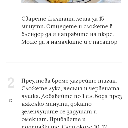
Сварете жълтата леща за 15
минути. Отцедете и сложете в
блендер да я направите на пюре.
Може да я намачкате и с пасатор.
2
През това време загрейте тиган.
Сложете лука, чесъна и червената
чушка. Добавяйте по 1 с.л. вода през
няколко минути, докато
зеленчуците се задушат и
омекнат. Прибавете и
подправките. След около 10-12