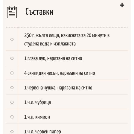
Съставки
250 г. жълта леща, накисната за 20 минути в
студена вода и изплакната
1 глава лук, нарязана на ситно
4 скилидки чесън, нарязани на ситно
1 червена чушка, нарязана на ситно
1 ч.л. чубрица
1 ч.л. кимион
1 ч.л. червен пипер