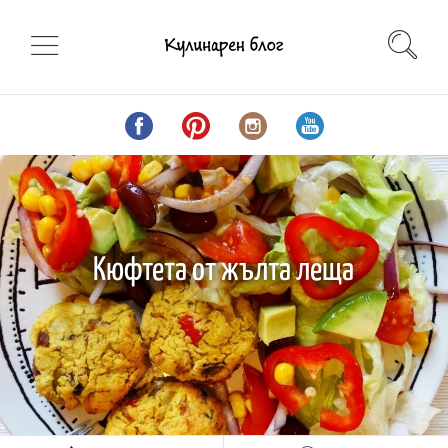
Кюфтета от жълта леща