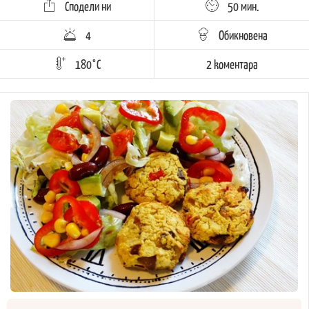
Сподели ни
50 мин.
4
Обикновена
180°C
2 kоментара