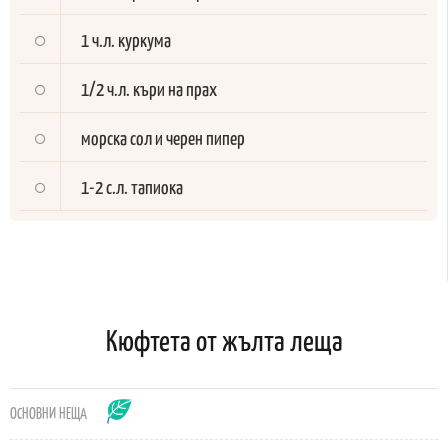
1 ч.л. куркума
1/2 ч.л. къри на прах
морска сол и черен пипер
1-2 с.л. тапиока
Кюфтета от жълта леща
ОСНОВНИ НЕЩА