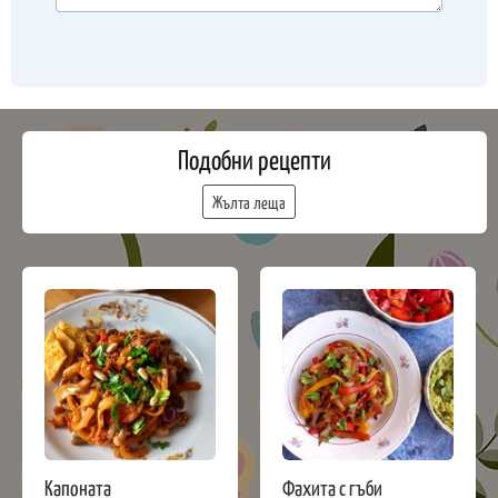
Подобни рецепти
Жълта леща
Капоната
Фахита с гъби