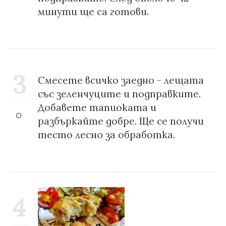
минути ще са готови.
3
Смесете всичко заедно - лещата
със зеленчуците и подправките.
Добавете тапиоката и
разбъркайте добре. Ще се получи
тесто лесно за обработка.
4