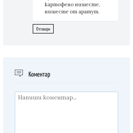
картофено нишесте,
нишесте от аратут.
Отговори
Kоментар