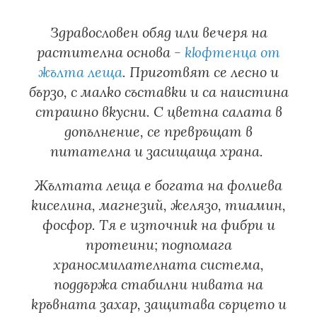
Здравословен обяд или вечеря на
растителна основа -
кюфтенца от
жълта леща
. Приготвят се лесно и
бързо, с малко съставки и са наистина
страшно вкусни. С цветна салата в
допълнение, се превръщат в
питателна и засищаща храна.
Жълтата леща е богатa на фолиева
киселина, магнезий, желязо, тиамин,
фосфор. Тя е източник на фибри и
протеини; подпомага
храносмилателната система,
поддържа стабилни нивата на
кръвната захар, защитава сърцето и