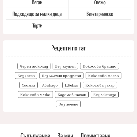
Веган
Свежо
Подходящо за малки деца
Вегетарианско
Торти
Рецепти по таг
Черен шоколад
Без глутен
Кокосово брашно
Без захар
Без млечни продукти
Кокосово масло
Сьомга
Авокадо
Цвекло
Кокосова захар
Кокосово мляко
Бадемов тахан
Без лактоза
Без печене
Съдържание
За мен
Прочистване