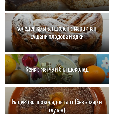
Коледен кръгъл щолен с марципан,
сушени плодове и ядки
Кейк с матча и бял шоколад
Бадемово-шоколадов тарт (без захар и
глутен)