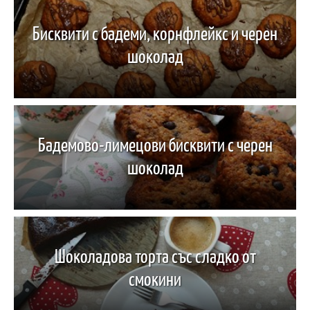
Бисквити с бадеми, корнфлейкс и черен
шоколад
Бадемово-лимецови бисквити с черен
шоколад
Шоколадова торта със сладко от
смокини