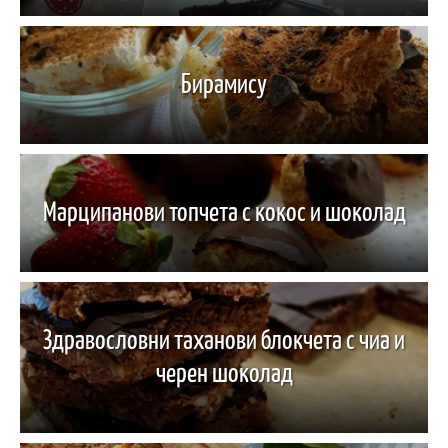
Бирамису
Марципанови топчета с кокос и шоколад
Здравословни таханови блокчета с чиа и
черен шоколад