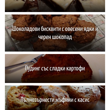
Шоколадови бисквити с овесени ядки и
черен шоколад
Пудинг със сладки картофи
Пълнозърнести мъфини с касис