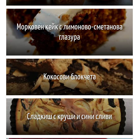
Морковен кейк с лимоново-сметанова
глазура
Кокосови блокчета
Сладкиш с круши и сини сливи