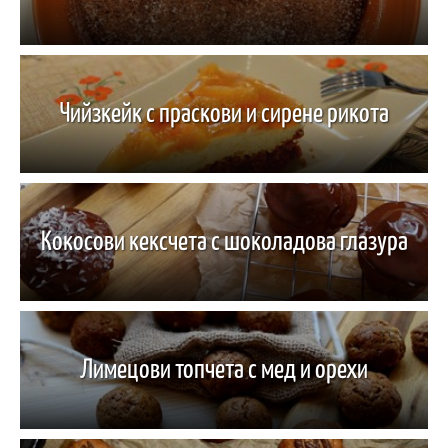
Чийзкейк с праскови и сирене рикота
Кокосови кексчета с шоколадова глазура
Лимецови топчета с мед и орехи