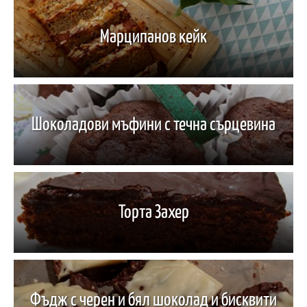
Марципанов кейк
Шоколадови мъфини с течна сърцевина
Торта Захер
Фъдж с черен и бял шоколад и бисквити