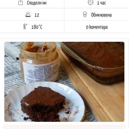
Сподели ни
1 час
12
Обикновена
180°C
0 kоментара