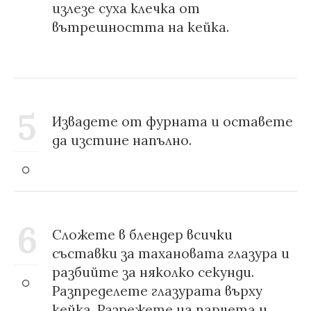
излезе суха клечка от
вътрешността на кейка.
5
Извадете от фурната и оставете
да изстине напълно.
6
Сложете в блендер всички
съставки за тахановата глазура и
разбийте за няколко секунди.
Разпределете глазурата върху
кейка. Разрежете на парчета и