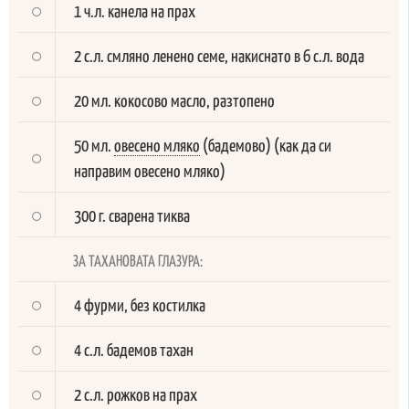
1 ч.л. канела на прах
2 с.л. смляно ленено семе, накиснато в 6 с.л. вода
20 мл. кокосово масло, разтопено
50 мл.
овесено мляко
(бадемово) (как да си
направим овесено мляко)
300 г. сварена тиква
ЗА ТАХАНОВАТА ГЛАЗУРА:
4 фурми, без костилка
4 с.л. бадемов тахан
2 с.л. рожков на прах