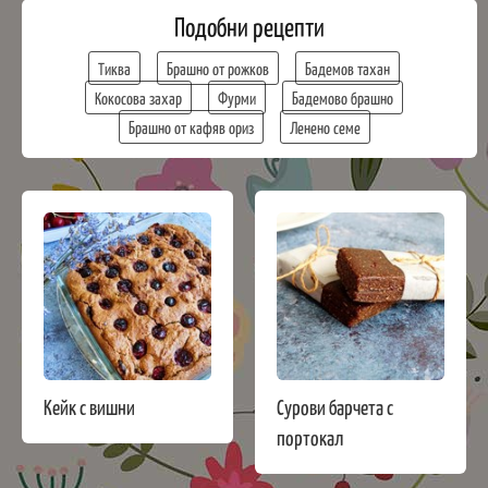
Подобни рецепти
Тиква
Брашно от рожков
Бадемов тахан
Кокосова захар
Фурми
Бадемово брашно
Брашно от кафяв ориз
Ленено семе
Кейк с вишни
Сурови барчета с
портокал