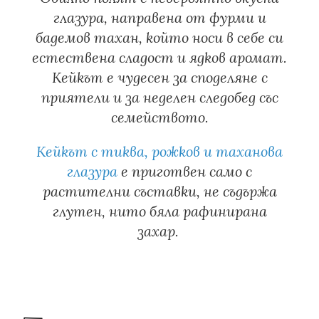
глазура, направена от фурми и
бадемов тахан, който носи в себе си
естествена сладост и ядков аромат.
Кейкът е чудесен за споделяне с
приятели и за неделен следобед със
семейството.
Кейкът с тиква, рожков и таханова
глазура
е приготвен само с
растителни съставки, не съдържа
глутен, нито бяла рафинирана
захар.