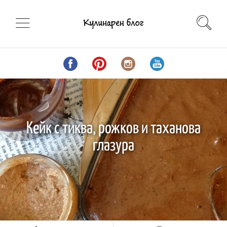
Кейк с тиква, рожков и таханова
глазура