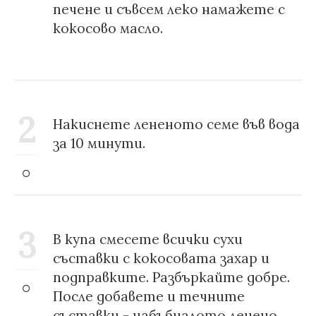
печене и съвсем леко намажете с
кокосово масло.
2
Накиснете лененото семе във вода
за 10 минути.
3
В купа смесете всички сухи
съставки с кокосовата захар и
подправките. Разбъркайте добре.
После добавете и течните
съставки - набъбналото ленено