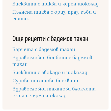
Бисквити с тиква и черен шоколад
Пълнена тиква с ориз, праз, гъби и
спанак
Още рецепти с бадемов тахан
Барчета с бадемов тахан
Здравословни бонбони с бадемов
тахан
Бисквити с авокадо и шоколад
Сурови таханови бисквити
Здравословни таханови блокчета
с чиа и черен шоколад