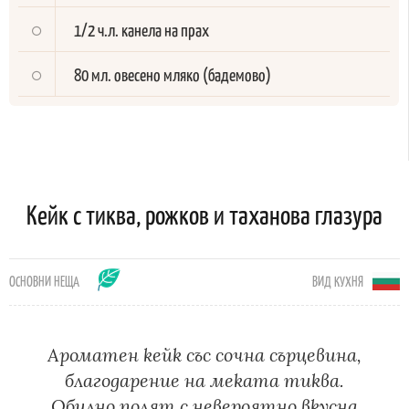
1/2 ч.л. канела на прах
80 мл. овесено мляко (бадемово)
Кейк с тиква, рожков и таханова глазура
ОСНОВНИ НЕЩА
ВИД КУХНЯ
Ароматен кейк със сочна сърцевина,
благодарение на меката тиква.
Обилно полят с невероятно вкусна