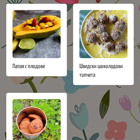
Папая с плодове
Шведски шоколадови
топчета