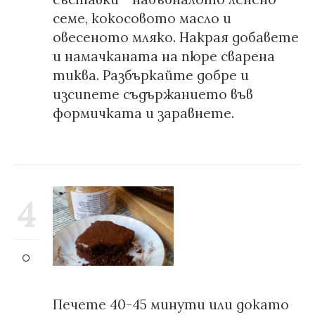
семе, кокосовото масло и
овесеното мляко. Накрая добавете
и намачканата на пюре сварена
тиква. Разбъркайте добре и
изсипете съдържанието във
формичката и заравнете.
4
Печете 40-45 минути или докато