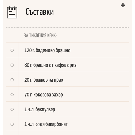
Съставки
ЗА ТИКВЕНИЯ КЕЙК:
120 г. бадемово брашно
80 г. брашно от кафяв ориз
20 г. рожков на прах
70 г. кокосова захар
1 ч.л. бакпулвер
1 ч.л. сода бикарбонат