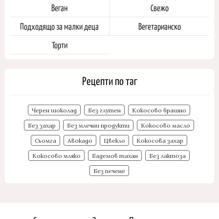
Веган
Свежо
Подходящо за малки деца
Вегетарианско
Торти
Рецепти по таг
Черен шоколад
Без глутен
Кокосово брашно
Без захар
Без млечни продукти
Кокосово масло
Сьомга
Авокадо
Цвекло
Кокосова захар
Кокосово мляко
Бадемов тахан
Без лактоза
Без печене