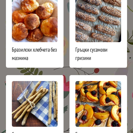
Бразилски хлебчета без
Гръцки сусамови
мазнина
гризини