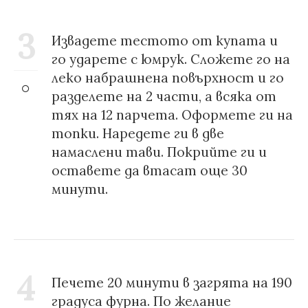
3
Извадете тестото от купата и
го ударете с юмрук. Сложете го на
леко набрашнена повърхност и го
разделете на 2 части, а всяка от
тях на 12 парчета. Оформете ги на
топки. Наредете ги в две
намаслени тави. Покрийте ги и
оставете да втасат още 30
минути.
4
Печете 20 минути в загрята на 190
градуса фурна. По желание