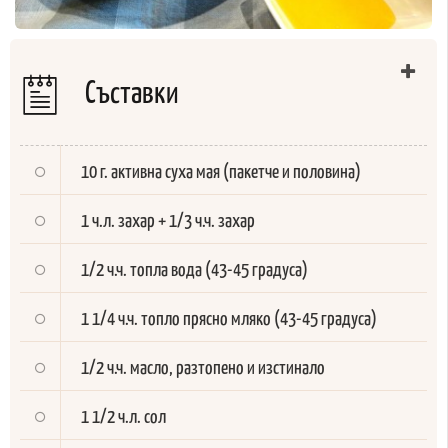
Съставки
10 г. активна суха мая (пакетче и половина)
1 ч.л. захар + 1/3 ч.ч. захар
1/2 ч.ч. топла вода (43-45 градуса)
1 1/4 ч.ч. топло прясно мляко
(43-45 градуса)
1/2 ч.ч. масло, разтопено и изстинало
1 1/2 ч.л. сол