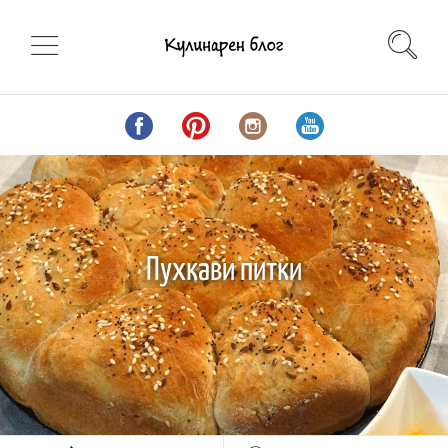
Пухкави питки