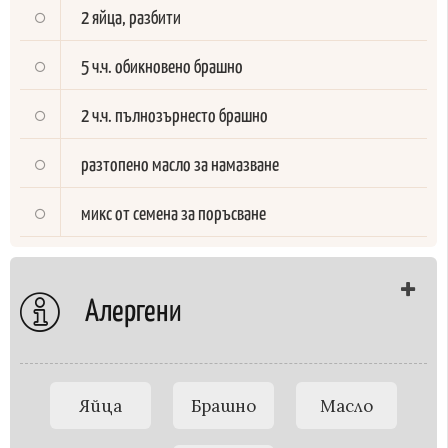
2 яйца, разбити
5 ч.ч. обикновено брашно
2 ч.ч. пълнозърнесто брашно
разтопено масло за намазване
микс от семена за поръсване
Алергени
Яйца
Брашно
Масло