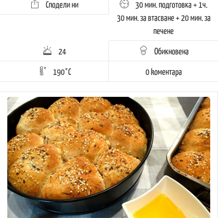
Сподели ни
30 мин. подготовка + 1ч.
30 мин. за втасване + 20 мин. за
печене
24
Обикновена
190°C
0 kоментара