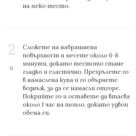
на меко тесто.
2
Сложете на набрашнена
повърхност и месете около 6-8
минути, докато тестото стане
гладко и еластично. Прехрълете го
в намаслена купа и го обърнете
веднъж, за да се намасли отгоре.
Покрийте го и оставете да втасва
около 1 час на топло, докато удвои
обема си.