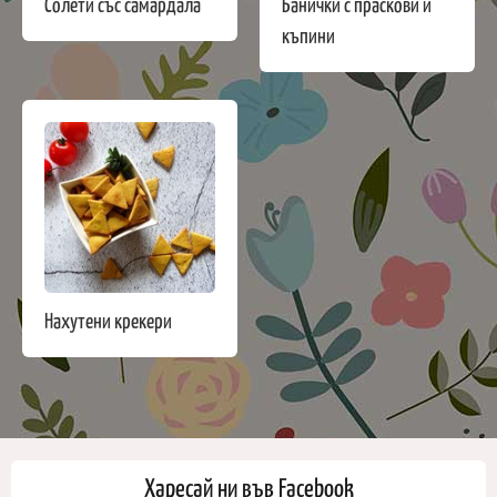
Солети със самардала
Банички с праскови и
къпини
Нахутени крекери
Харесай ни във Facebook