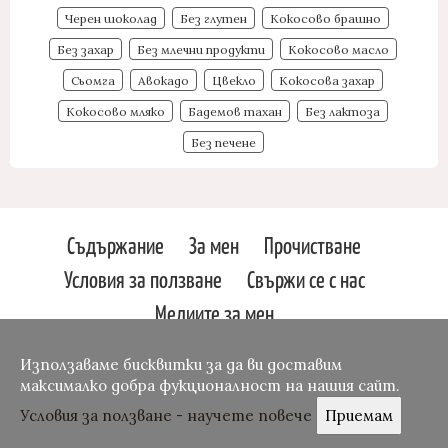
Черен шоколад
Без глутен
Кокосово брашно
Без захар
Без млечни продукти
Кокосово масло
Сьомга
Авокадо
Цвекло
Кокосова захар
Кокосово мляко
Бадемов тахан
Без лактоза
Без печене
Съдържание
За мен
Прочистване
Условия за ползване
Свържи се с нас
Медиите за мен
Svetlin Slavchev
Osetin
Използаваме бисквитки за да ви доставим
Website by:
Theme
максималко добра фукционалност на нашия сайт.
Условия за ползване - научете повече