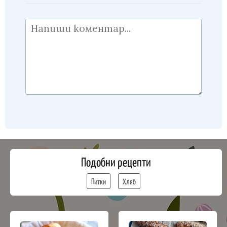
Подобни рецепти
Питки
Хляб