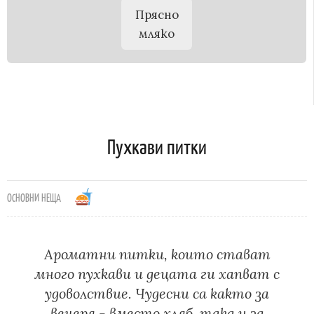
Прясно
мляко
Пухкави питки
ОСНОВНИ НЕЩА
Ароматни питки, които стават
много пухкави и децата ги хапват с
удоволствие. Чудесни са както за
вечеря - вместо хляб, така и за