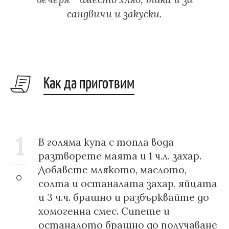
сандвичи и закуски.
Как да приготвим
1
В голяма купа с топла вода
разтворете маята и 1 ч.л. захар.
Добавете млякото, маслото,
солта и останалата захар, яйцата
и 3 ч.ч. брашно и разбърквайте до
хомогенна смес. Сипете и
останалото брашно до получаване