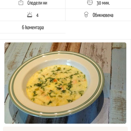
Сподели ни
30 мин.
4
Обикновена
6 kоментара