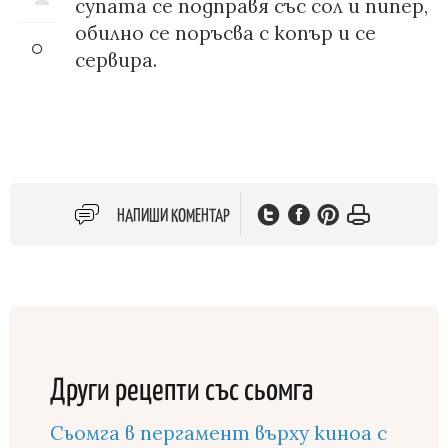
супата се подправя със сол и пипер,
обилно се поръсва с копър и се
сервира.
НАПИШИ КОМЕНТАР
Други рецепти със сьомга
Сьомга в пергамент върху киноа с