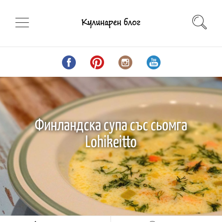
Финландска супа със сьомга
Lohikeitto