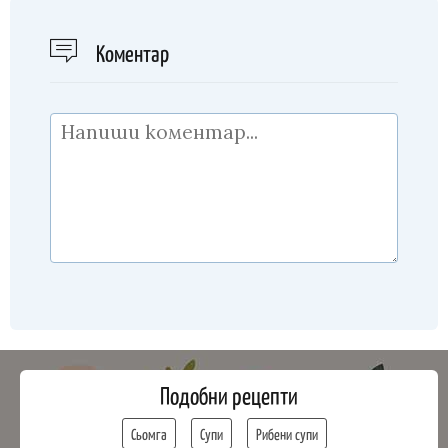
Kоментар
Подобни рецепти
Сьомга
Супи
Рибени супи