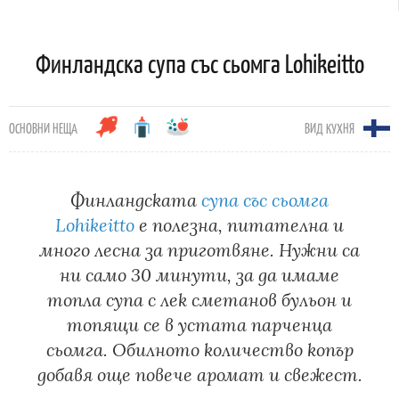
Финландска супа със сьомга Lohikeitto
ОСНОВНИ НЕЩА
ВИД КУХНЯ
Финландската
супа със сьомга
Lohikeitto
е полезна, питателна и
много лесна за приготвяне. Нужни са
ни само 30 минути, за да имаме
топла супа с лек сметанов бульон и
топящи се в устата парченца
сьомга. Обилното количество копър
добавя още повече аромат и свежест.