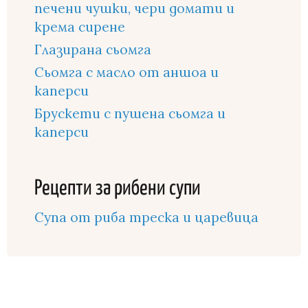
печени чушки, чери домати и
крема сирене
Глазирана сьомга
Сьомга с масло от аншоа и
каперси
Брускети с пушена сьомга и
каперси
Рецепти за рибени супи
Супа от риба треска и царевица