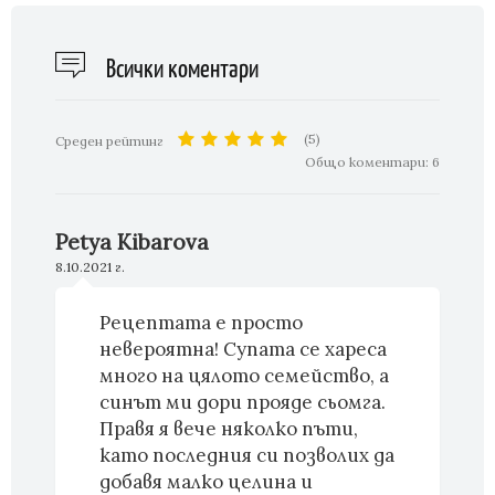
Всички коментари
(5)
Среден рейтинг
Общо коментари:
6
Petya Kibarova
8.10.2021 г.
Рецептата е просто
невероятна! Супата се хареса
много на цялото семейство, а
синът ми дори прояде сьомга.
Правя я вече няколко пъти,
като последния си позволих да
добавя малко целина и