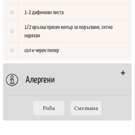
1-2 дафинови листа
1/2 връзка пресен копър за поръсване, ситно
нарязан
сол и черен пипер
Алергени
Риба
Сметана