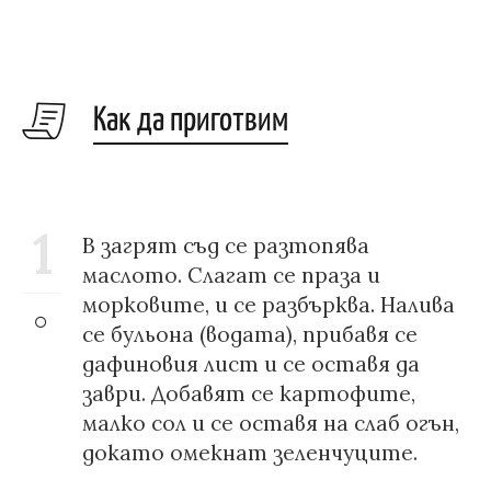
Как да приготвим
1
В загрят съд се разтопява
маслото. Слагат се праза и
морковите, и се разбърква. Налива
се бульона (водата), прибавя се
дафиновия лист и се оставя да
заври. Добавят се картофите,
малко сол и се оставя на слаб огън,
докато омекнат зеленчуците.