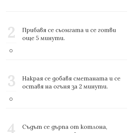
2
Прибавя се сьомгата и се готви
още 5 минути.
3
Накрая се добавя сметаната и се
оставя на огъня за 2 минути.
4
Съдът се дърпа от котлона,