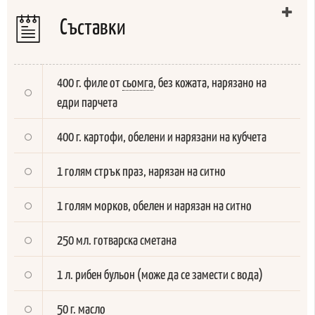
Съставки
400 г. филе от
сьомга
, без кожата, нарязано на
едри парчета
400 г. картофи, обелени и нарязани на кубчета
1 голям стрък праз, нарязан на ситно
1 голям морков, обелен и нарязан на ситно
250 мл. готварска сметана
1 л. рибен бульон (може да се замести с вода)
50 г. масло