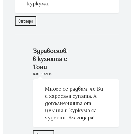
куркума.
Отговори
Здравословно
в кухнята с
Тони
8.10.2021 г.
Много се радвам, че Ви
е харесала супата. А
допълненията от
целина и куркума са
чудесни. Благодаря!