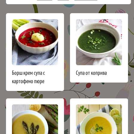
Борш крем супа с
Супа от коприва
картофено пюре