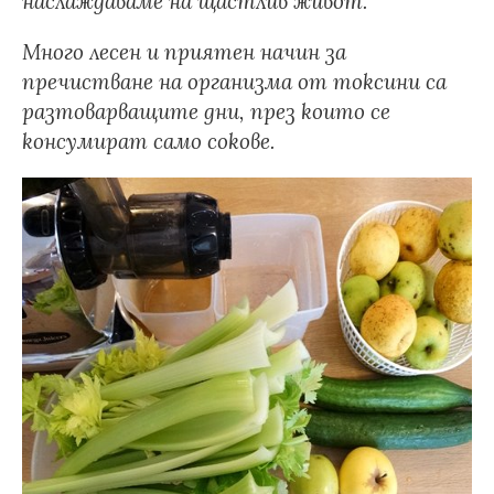
наслаждаваме на щастлив живот.
Много лесен и приятен начин за
пречистване на организма от токсини са
разтоварващите дни, през които се
консумират само сокове.