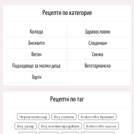
Рецепти по категория
Коледа
Здравословно
Бисквити
Сладкиши
Веган
Свежо
Подходящо за малки деца
Вегетарианско
Торти
Рецепти по таг
Черен шоколад
Без глутен
Кокосово брашно
Без захар
Без млечни продукти
Кокосово масло