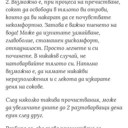
2. Възможно е, при процеса на пречистване,
сокът да освободи в тялото ви отрови,
които да ви накарат да се почувствате
некомфортно. Затова е важно пиенето на
вода! Може да изпитате замайване,
главоболие, стомашен дискомфорт,
отпадналост. Просто легнете и си
починете. В никакъв случай, не
натоварвайте тялото си. Напълно
възможно е, да нямате никакви
неразположения и с лекота да изкарате
деня на сокове.
След няколко такива прочиствания, може
да увеличите дните до 2 разтоварващи дена
един след друг.