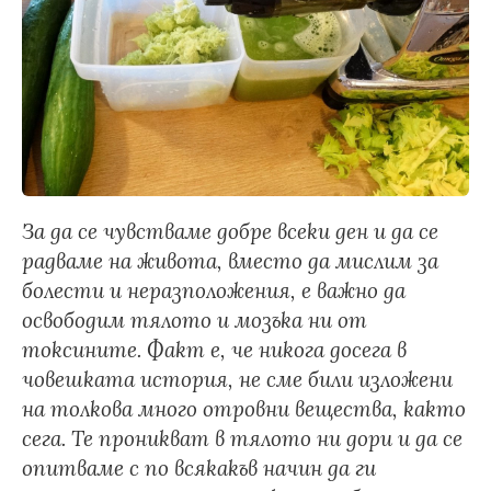
За да се чувстваме добре всеки ден и да се
радваме на живота, вместо да мислим за
болести и неразположения, е важно да
освободим тялото и мозъка ни от
токсините. Факт е, че никога досега в
човешката история, не сме били изложени
на толкова много отровни вещества, както
сега. Те проникват в тялото ни дори и да се
опитваме с по всякакъв начин да ги