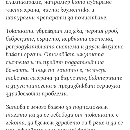
елиминираме, например като избираме
чиста храна, чиста козметика и
натурални препарати за почистване.
Токсините увреждат мозъка, черния дроб,
бъбреците, сърцето, нервната система,
репродуктивната система и други жизнено
важни органи. Отслабват имунната
система и ни правят поддатливи на
болести. И още по-лошото е, че тези
токсини са храна за вирусите, бактериите
и други патогени и предизвикват сериозни
здравословни проблеми.
Затова е много важно да подпомогнем
тялото ни да се освободи от токсините с
лекота, да вземем здравето си в ръце и да се