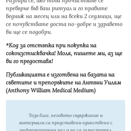
Разбира се, ако това прочистване се
превърне във ваш ритуал и го правите
веднъж на месец или на всеки 2 седмици, ще
се почувствате доста по-добре и здравето
ви ще се подобри.
*Код за отстъпка при покупка на
сокоизстисквачка! Моля, пишете ми, аз ще
ви го предоставя!
Публикацията е изготвена на базата на
съветите и препоръките на Антъни Уилям
(Anthony William Medical Medium)
Този блог, неговото съдържание и
материали са представени единствено с
информационна цел и не са заместител