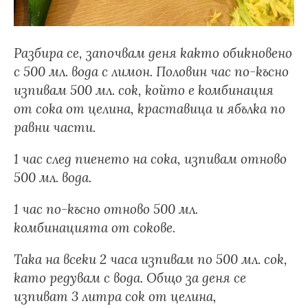
Разбира се, започвам деня както обикновено
с 500 мл. вода с лимон. Половин час по-късно
изпивам 500 мл. сок, който е комбинация
от сока от целина, краставица и ябълка по
равни части.
1 час след пиенето на сока, изпивам отново
500 мл. вода.
1 час по-късно отново 500 мл.
комбинацията от сокове.
Така на всеки 2 часа изпивам по 500 мл. сок,
като редувам с вода. Общо за деня се
изпиват 3 литра сок от целина,