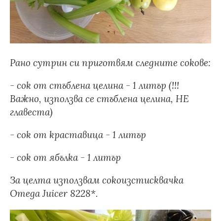
Рано сутрин си приготвям следните сокове:
- сок от стъблена целина - 1 литър (!!!
Важно, използва се стъблена целина, НЕ
главеста)
- сок от краставица - 1 литър
- сок от ябълка - 1 литър
За целта използвам сокоизстисквачка
Omega Juicer 8228*.