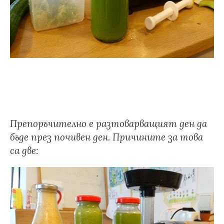
Препоръчително е разтоварващият ден да
бъде през почивен ден. Причините за това
са две: