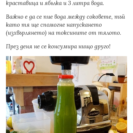
краставица и ябълка и 3 литра вода.
Важно е да се пие вода между соковете, тъй
като тя ще спомогне напускането
(изхвърлянето) на токсините от тялото.
През деня не се консумира нищо друго!