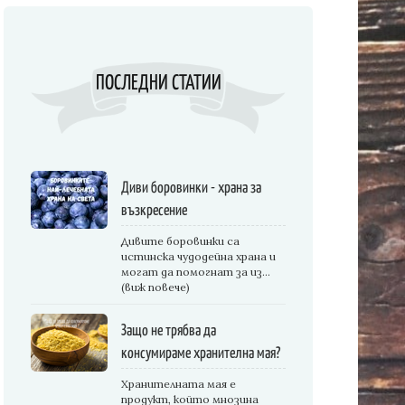
ПОСЛЕДНИ СТАТИИ
Диви боровинки - храна за
възкресение
Дивите боровинки са
истинска чудодейна храна и
могат да помогнат за из...
(виж повече)
Защо не трябва да
консумираме хранителна мая?
Хранителната мая е
продукт, който мнозина