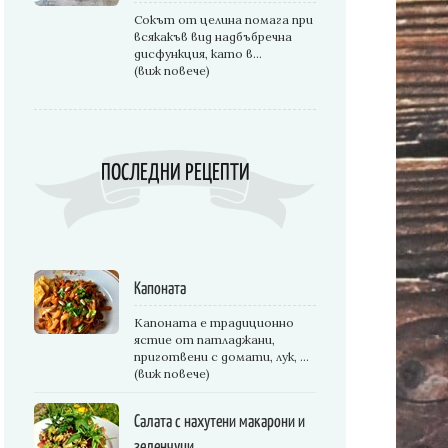
Сокът от целина помага при
всякакъв вид надбъбречна
дисфункция, като в...
(виж повече)
ПОСЛЕДНИ РЕЦЕПТИ
Капоната
Капоната е традиционно
ястие от патладжани,
приготвени с домати, лук, ...
(виж повече)
Салата с нахутени макарони и
зеленчуци