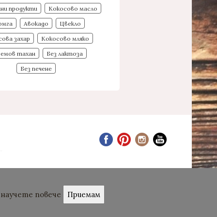
чни продукти
Кокосово масло
омга
Авокадо
Цвекло
сова захар
Кокосово мляко
демов тахан
Без лактоза
Без печене
- научете повече