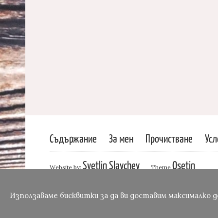
Съдържание
За мен
Прочистване
Усл
Svetlin Slavchev
Osetin
Website by:
Theme
Използаваме бисквитки за да ви доставим максималко 