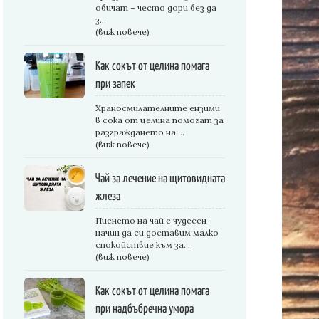
обичат – често дори без да
з...
(виж повече)
Как сокът от целина помага
при запек
Храносмилателните ензими
в сока от целина помогат за
разграждането на ...
(виж повече)
Чай за лечение на щитовидната
жлеза
Пиенето на чай е чудесен
начин да си доставим малко
спокойствие към за...
(виж повече)
Как сокът от целина помага
при надбъбречна умора