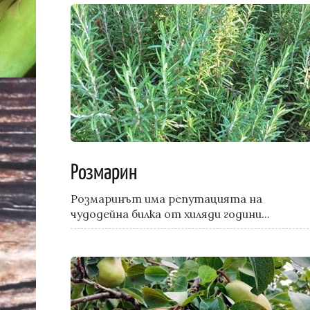
Розмарин
Розмаринът има репутацията на
чудодейна билка от хиляди години...