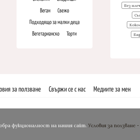
Без мле
Веган
Свежо
Сь
Подходящо за малки деца
Коко
Вегетарианско
Торти
Ба
овия за ползване
Свържи се с нас
Медиите за мен
добра фукционалност на нашия сайт.
Условия за ползване 