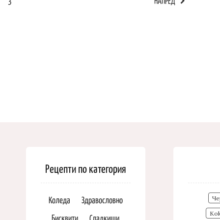
3
НАПРЕД
Рецепти по категория
Коледа
Здравословно
Че
Ко
Бисквити
Сладкиши