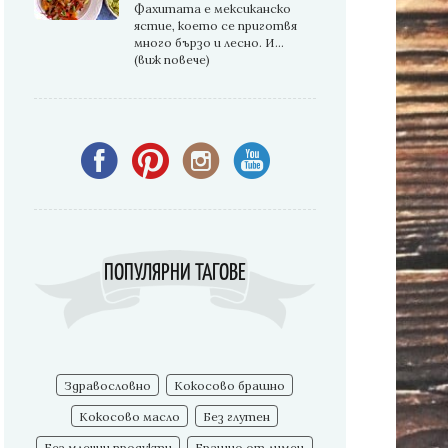
Фахитата е мексиканско
ястие, което се приготвя
много бързо и лесно. И...
(виж повече)
ПОПУЛЯРНИ ТАГОВЕ
Здравословно
Кокосово брашно
Кокосово масло
Без глутен
Без млечни продукти
Брашно от лимец