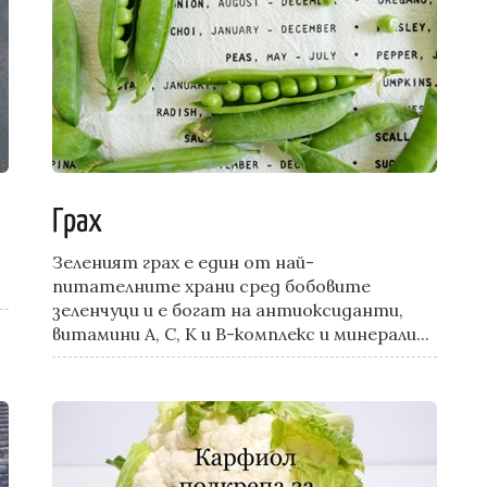
Грах
Зеленият грах е един от най-
питателните храни сред бобовите
зеленчуци и е богат на антиоксиданти,
витамини А, С, К и В-комплекс и минерали...