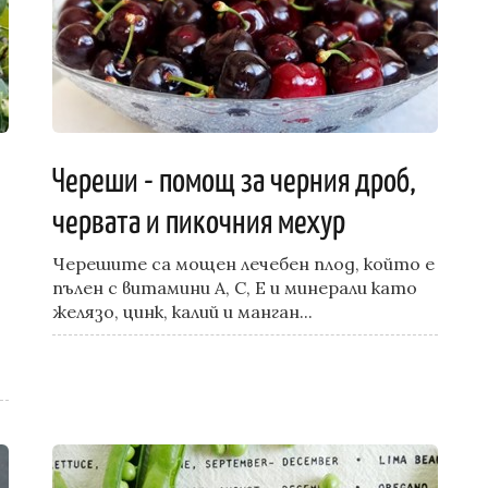
Череши - помощ за черния дроб,
червата и пикочния мехур
Черешите са мощен лечебен плод, който е
пълен с витамини А, С, Е и минерали като
желязо, цинк, калий и манган...