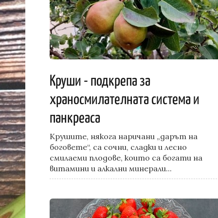
Круши - подкрепа за
храносмилателната система и
панкреаса
Крушите, някога наричани „дарът на
боговете“, са сочни, сладки и лесно
смилаеми плодове, които са богати на
витамини и алкални минерали...