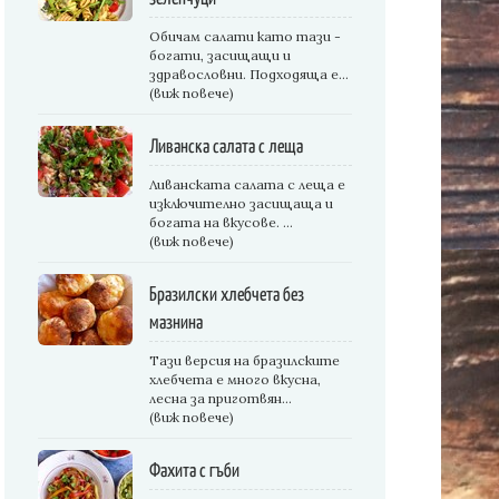
Обичам салати като тази -
богати, засищащи и
здравословни. Подходяща е...
(виж повече)
Ливанска салата с леща
Ливанската салата с леща е
изключително засищаща и
богата на вкусове. ...
(виж повече)
Бразилски хлебчета без
мазнина
Тази версия на бразилските
хлебчета е много вкусна,
лесна за приготвян...
(виж повече)
Фахита с гъби