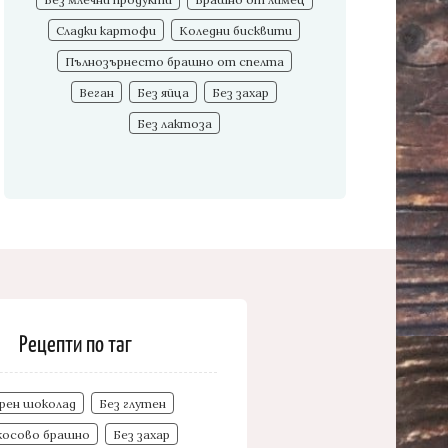
Сладки картофи
Коледни бисквити
Пълнозърнесто брашно от спелта
Веган
Без яйца
Без захар
Без лактоза
Рецепти по таг
рен шоколад
Без глутен
косово брашно
Без захар