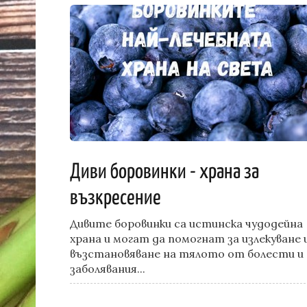
Диви боровинки - храна за
възкресение
Дивите боровинки са истинска чудодейна
храна и могат да помогнат за излекуване 
възстановяване на тялото от болести и
заболявания...