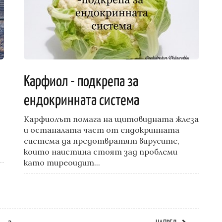
Карфиол - подкрепа за
ендокринната система
Карфиолът помага на щитовидната жлеза
и останалата част от ендокринната
система да предотвратят вирусите,
които наистина стоят зад проблеми
като тиреоидит...