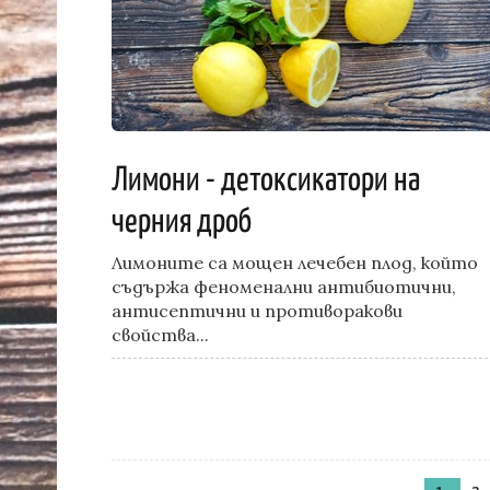
Лимони - детоксикатори на
черния дроб
Лимоните са мощен лечебен плод, който
съдържа феноменални антибиотични,
антисептични и противоракови
свойства...