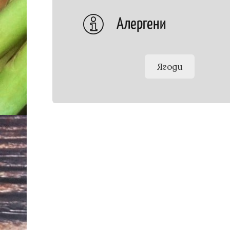
Алергени
Ягоди