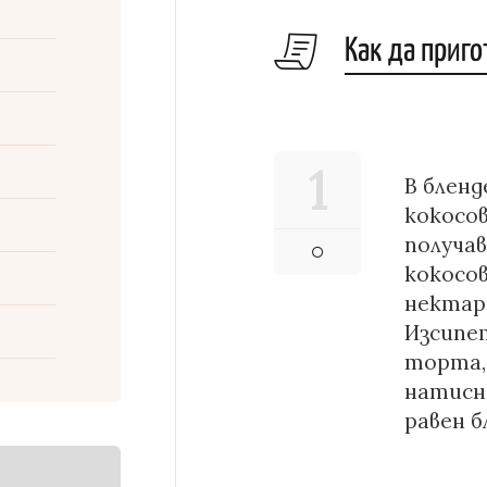
Как да приг
1
В бленд
кокосо
получав
кокосо
нектар 
Изсипет
торта, 
натисне
равен б