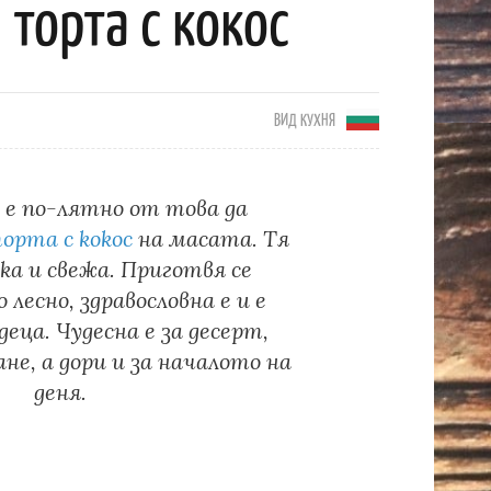
 торта с кокос
ВИД КУХНЯ
 е по-лятно от това да
орта с кокос
на масата. Тя
ека и свежа. Приготвя се
лесно, здравословна е и е
деца. Чудесна е за десерт,
ане, а дори и зa началото на
деня.