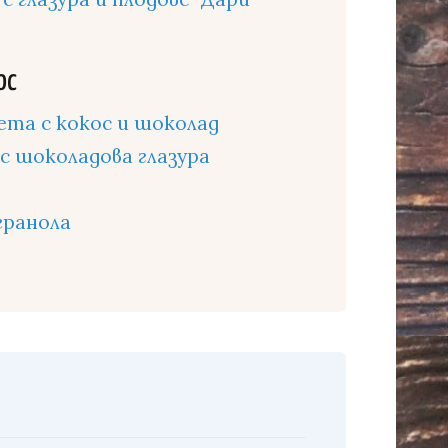
ос
та с кокос и шоколад
с шоколадова глазура
гранола