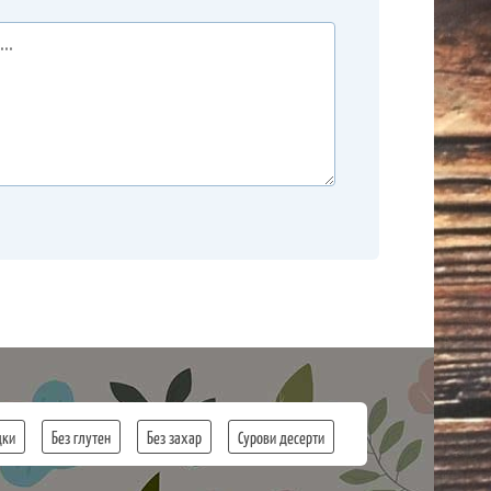
дки
Без глутен
Без захар
Сурови десерти