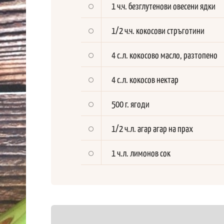
1 ч.ч. безглутенови овесени ядки
1/2 ч.ч. кокосови стръготини
4 с.л. кокосово масло, разтопено
4 с.л. кокосов нектар
500 г. ягоди
1/2 ч.л. агар агар на прах
1 ч.л. лимонов сок