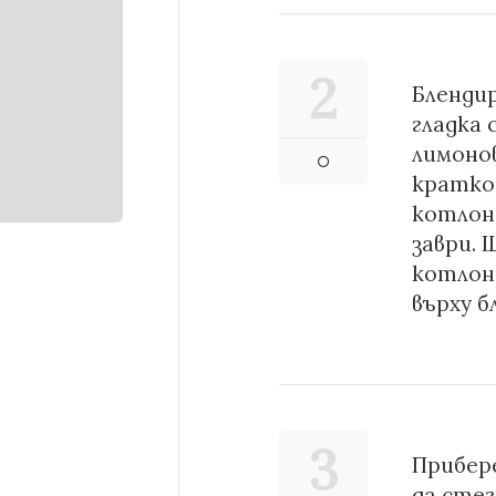
2
Бленди
гладка 
лимонов
кратко
котлон
заври. 
котлон
върху б
3
Прибер
да стег