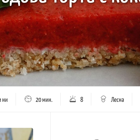
и ни
20 мин.
8
Лесна