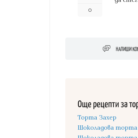
НАПИШИ КО
Още рецепти за то
Торта Захер
Шоколадова торта 
Шоколадова торта с