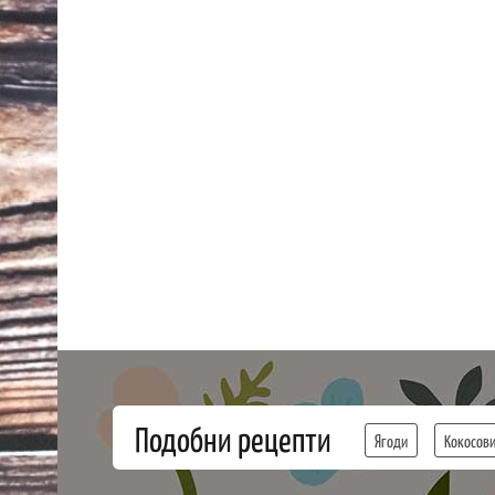
Подобни рецепти
Ягоди
Кокосови