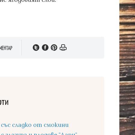
МЕНТАР
рти
със сладко от смокини
 глазура и плодове "Дари"