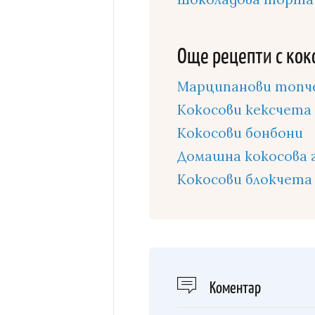
Още рецепти с кок
Марципанови топче
Кокосови кексчета 
Кокосови бонбони
Домашна кокосова 
Кокосови блокчета
Kоментар