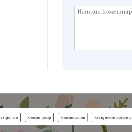
 стърготини
Кокосов нектар
Кокосово масло
Безглутенови овесени я