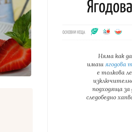
Ягодова
ОСНОВНИ НЕЩА
Няма как да
имаш
ягодова т
е толкова л
изключително 
подходяща за 
следобедно хапв