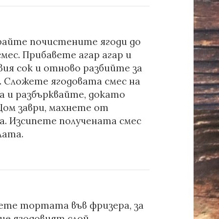
райте почистените ягоди до
смес. Прибавете агар агар и
ия сок и отново разбийте за
. Сложете ягодовата смес на
а и разбърквайте, докато
Щом заври, махнете от
а. Изсипете получената смес
лата.
ете тортата във фризера, за
не ягодовият слой.