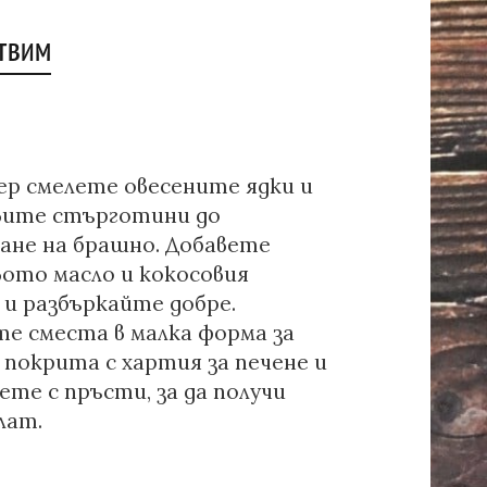
отвим
ер смелете овесените ядки и
вите стърготини до
ане на брашно. Добавете
вото масло и кокосовия
и разбъркайте добре.
е сместа в малка форма за
покрита с хартия за печене и
те с пръсти, за да получи
лат.