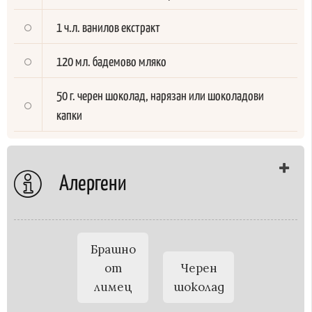
1 ч.л. ванилов екстракт
120 мл. бадемово мляко
50 г. черен шоколад, нарязан или шоколадови
капки
Алергени
Брашно
от
Черен
лимец
шоколад