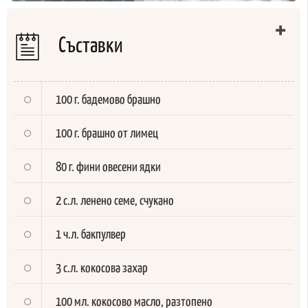
Съставки
100 г. бадемово брашно
100 г. брашно от лимец
80 г. фини овесени ядки
2 с.л. ленено семе, счукано
1 ч.л. бакпулвер
3 с.л. кокосова захар
100 мл. кокосово масло, разтопено