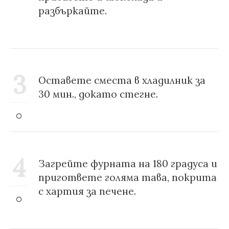
разбъркайте.
3
Оставете сместа в хладилник за
30 мин., докато стегне.
4
Загрейте фурната на 180 градуса и
пригответе голяма тава, покрита
с хартия за печене.