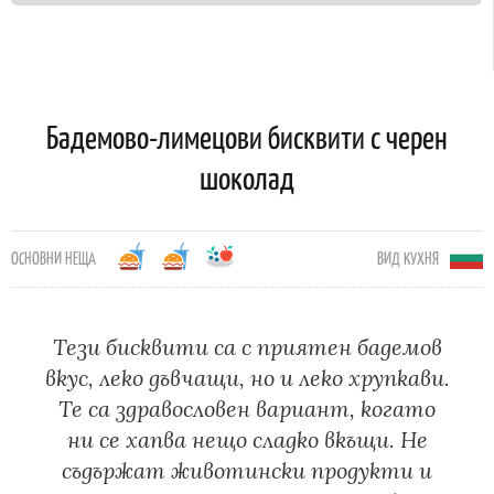
Бадемово-лимецови бисквити с черен
шоколад
ОСНОВНИ НЕЩА
ВИД КУХНЯ
Тези бисквити са с приятен бадемов
вкус, леко дъвчащи, но и леко хрупкави.
Те са здравословен вариант, когато
ни се хапва нещо сладко вкъщи. Не
съдържат животински продукти и