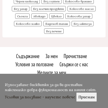
Черен шоколад
Без глутен
Кокосово брашно
Без захар
Без млечни продукти
Кокосово масло
Сьомга
Авокадо
Цвекло
Кокосова захар
Кокосово мляко
Бадемов тахан
Без лактоза
Без печене
Съдържание
За мен
Прочистване
Условия за ползване
Свържи се с нас
Медиите за мен
Svetlin Slavchev
Osetin
Използаваме бисквитки за да ви доставим
Website by:
Theme
максималко добра фукционалност на нашия сайт.
Условия за ползване - научете повече