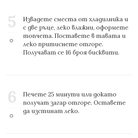
5
Извадете сместа от хладилника и
с две ръце, леко влажни, оформете
топчета. Поставете в тавата и
леко притиснете отгоре.
Получават се 16 броя бисквити.
6
Печете 25 минути или докато
получат загар отгоре. Оставете
да изстинат леко.