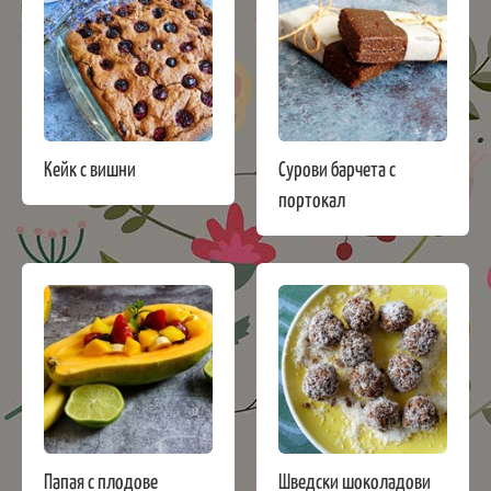
Кейк с вишни
Сурови барчета с
портокал
Папая с плодове
Шведски шоколадови