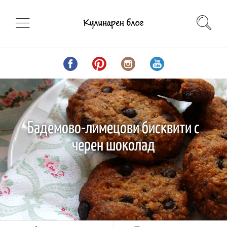
Бадемово-лимецови бисквити с
черен шоколад