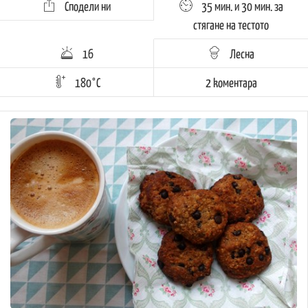
Сподели ни
35 мин. и 30 мин. за
стягане на тестото
16
Лесна
180°C
2 kоментара