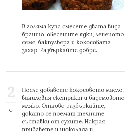
В голяма купа смесете двата вида
брашно, овесените ядки, лененото
семе, бакпулвера и кокосовата
захар. Разбъркайте добре.
2
После добавете кокосовото масло,
ваниловия екстракт и бадемовото
мляко. Отново разбъркайте,
докато се поемат течните
съставки от сухите. Накрая
прибавете и шоколада и