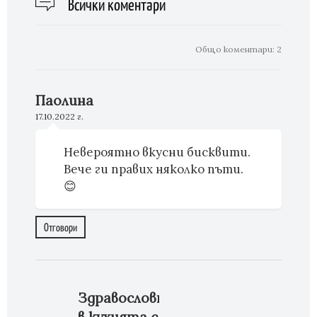
Всички коментари
Общо коментари:
2
Паолина
17.10.2022 г.
Невероятно вкусни бисквити.
Вече ги правих няколко пъти.
😊
Отговори
Здравословно
в кухнята с