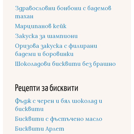
Здравословни бонбони с бадемов
тахан
Марципанов кейк
Закуска за шампиони
Оризова закуска с филирани
бадеми и боровинки
Шоколадови бисквити без брашно
Рецепти за бисквити
Фъдж с черен и бял шоколад и
бисквити
Бисквити с фъстъчено масло
Бисквити Арлет