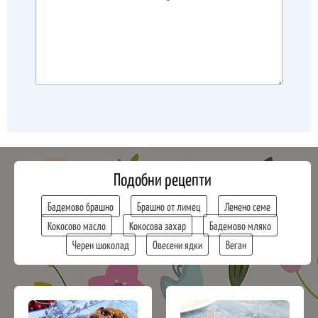
Подобни рецепти
Бадемово брашно
Брашно от лимец
Ленено семе
Кокосово масло
Кокосова захар
Бадемово мляко
Черен шоколад
Овесени ядки
Веган