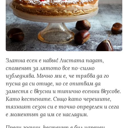
Златна есен е навън! Листата падат,
споменът за лятото все по-силно
избледнява. Мъчно ми е, че трябва да го
пусна да си отиде, но се опитвам да
заместя с вкусни и типично есенни вкусове.
Като кестените. Също като черешите,
тяхният сезон си е точно определен и сега
е моментът да им се насладим.
Преди години, кестенът е бил наречен