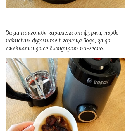
За да приготвя карамела от фурми, първо
накисвам фурмите в гореща вода, за да
омекнат и да се блендират по-лесно.