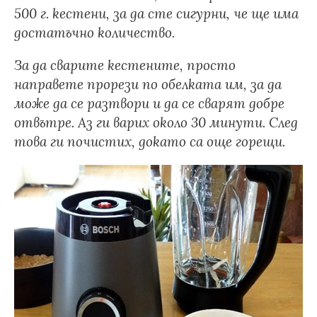
500 г. кестени, за да сте сигурни, че ще има
достатъчно количество.
За да сварите кестените, просто
направете прорези по обелката им, за да
може да се разтвори и да се сварят добре
отвътре. Аз ги варих около 30 минути. След
това ги почистих, докато са още горещи.