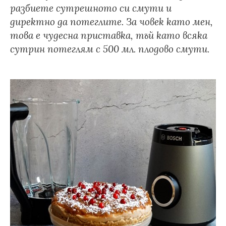
разбиете сутрешното си смути и
директно да потеглите. За човек като мен,
това е чудесна приставка, тъй като всяка
сутрин потеглям с 500 мл. плодово смути.