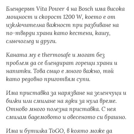
Блендерът
Vita Power 4 на Bosch има висока
мощност и скорост 1200 W, което е от
изключителна важност при разбиване на
по-твърди храни като кестени, кашу,
слънчоглед и други.
Каната му е thermosafe и могат без
проблем да се блендират горещи храни и
напитки. Това също е много важно, тъй
като редовно приготвям супи.
Има приставка за нарязване на зеленчуци и
билки или смилане на ядки за нула време.
Отново много полезна приставка. С нея
смилам бадемовото и овесеното си брашно.
Има и бутилка ToGO, в която може да