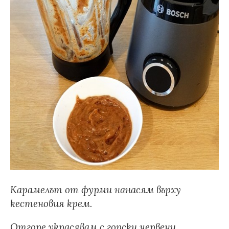
Карамелът от фурми нанасям върху
кестеновия крем.
Отгоре украсявам с горски червени