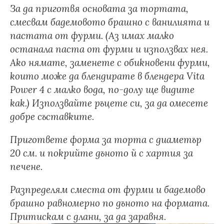
За да приготвя основата за тортата,
смесвам бадемовото брашно с ванилията и
пастата от фурми. (Аз имах малко
останала паста от фурми и използвах нея.
Ако нямате, заменете с обикновени фурми,
които може да блендирате в блендера
Vita
Power 4 с малко вода, по-долу ще видите
как.) Използвайте ръцете си, за да омесете
добре съставките.
Пригответе форма за торта с диаметър
20 см. и покрийте дъното й с хартия за
печене.
Разпределям сместа от фурми и бадемово
брашно равномерно по дъното на формата.
Притискам с длани, за да заравня.