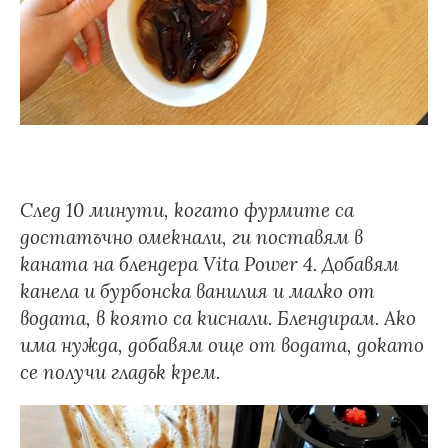
След 10 минути, когато фурмите са
достатъчно омекнали, ги поставям в
каната на блендера
Vita Power 4. Добавям
канела и бурбонска ванилия и малко от
водата, в която са киснали. Блендирам. Ако
има нужда, добавям още от водата, докато
се получи гладък крем.