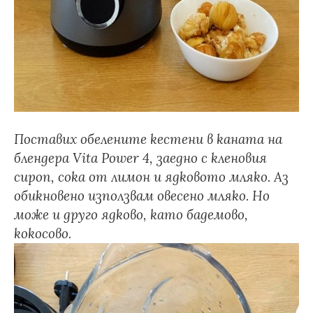
Поставих обелените кестени в каната на
блендера
Vita Power 4, заедно с кленовия
сироп, сока от лимон и ядковото мляко. Аз
обикновено използвам овесено мляко. Но
може и друго ядково, като бадемово,
кокосово.