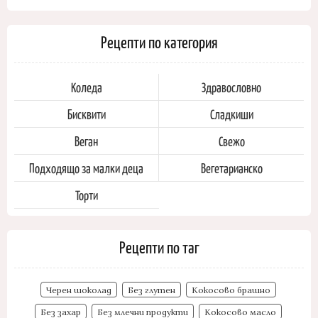
Рецепти по категория
Коледа
Здравословно
Бисквити
Сладкиши
Веган
Свежо
Подходящо за малки деца
Вегетарианско
Торти
Рецепти по таг
Черен шоколад
Без глутен
Кокосово брашно
Без захар
Без млечни продукти
Кокосово масло