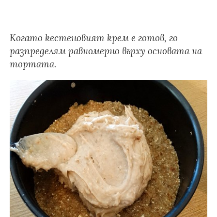
Когато кестеновият крем е готов, го
разпределям равномерно върху основата на
тортата.