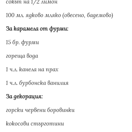
сокът на 1/2 лимон
100 мл. ядково мляко (овесено, бадемово)
За карамела от фурми:
15 бр. фурми
гореща вода
1 ч.л. канела на прах
1 ч.л. бурбонска ванилия
За декорация:
горски червени боровинки
кокосови стърготини