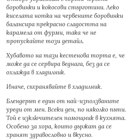
боровинки и кокосови стърготини. Леко
киселата нотка на червените боровинки
балансира прекрасно сладостта на
карамела от фурми, така че не
пропускайте този детайл.
Хубавото на тази кестенова торта е, че
може да се сервира веднага, без да се
охлажда в хладилник.
Иначе, съхранявайте в хладилник.
Блендерът е един от най-използваните
уреди от мен. Всеки ден, по няколко пъти.
Той е изключителен помощник в кухнята.
Особено за хора, които държат да се
хранят здравословно и вкусно.