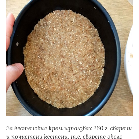
За кестеновия крем използвах 260 г. сварени
и почистени кестени, т.е. сварете около