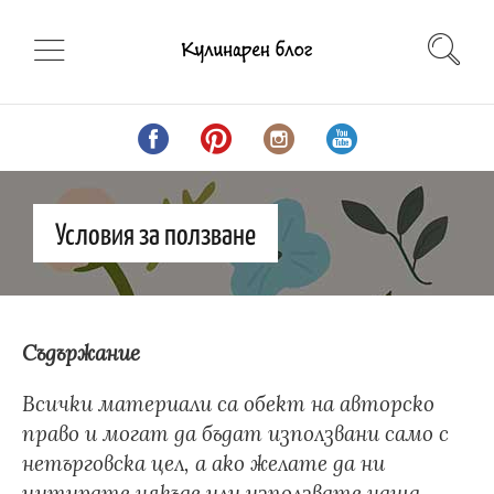
Условия за ползване
Съдържание
Всички материали са обект на авторско
право и могат да бъдат използвани само с
нетърговска цел, а ако желате да ни
цитирате някъде или използвате наша