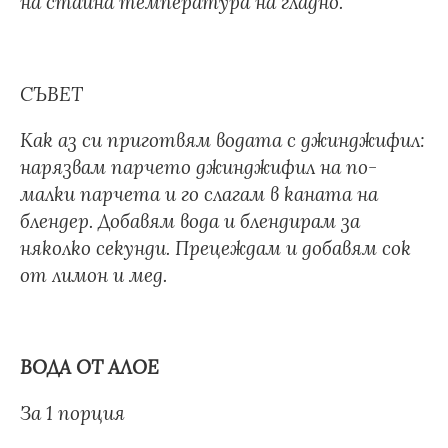
на стайна температура на гладно.
СЪВЕТ
Как аз си приготвям водата с джинджифил:
нарязвам парчето джинджифил на по-
малки парчета и го слагам в каната на
блендер. Добавям вода и блендирам за
няколко секунди. Прецеждам и добавям сок
от лимон и мед.
ВОДА ОТ АЛОЕ
За 1 порция