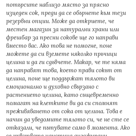
потърсите наблизо място за прясно
изцеден сок, преди да се обърнете към тези
резервни опции. Може да откриете, че
местен магазин за натурални храни или
фрешбар за пресни сокове ще го направи
вместо вас. Ако това не помогне, поне
можете да си вземете няколко пръчици
целина и да ги сдъвчете. Макар, че те няма
да направят това, което прави сокът от
целина, поне ще поддържат тялото ви
емоционално и духовно свързано с
растението целина, като същевременно
помагат на клетките ви да си спомнят
преживяването от сока от целина. Това е
начин да уведомите тялото си, че не сте се
отказали, че пътувате само в момента. Ако
се чувствате наистина ангажирани,