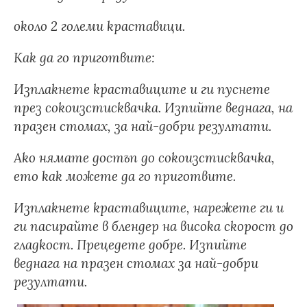
около 2 големи краставици.
Как да го приготвите:
Изплакнете краставиците и ги пуснете
през сокоизстисквачка. Изпийте веднага, на
празен стомах, за най-добри резултати.
Ако нямате достъп до сокоизстисквачка,
ето как можете да го приготвите.
Изплакнете краставиците, нарежете ги и
ги пасирайте в блендер на висока скорост до
гладкост. Прецедете добре. Изпийте
веднага на празен стомах за най-добри
резултати.