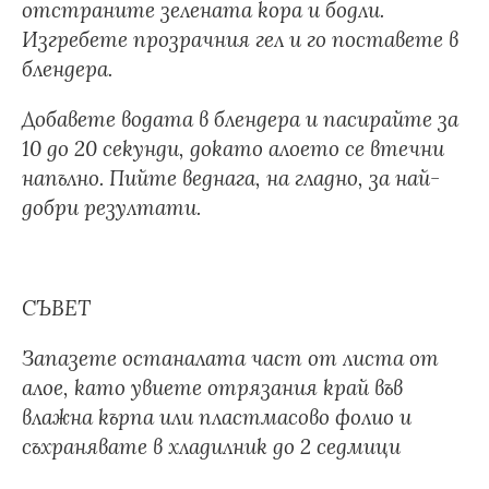
отстраните зелената кора и бодли.
Изгребете прозрачния гел и го поставете в
блендера.
Добавете водата в блендера и пасирайте за
10 до 20 секунди, докато алоето се втечни
напълно. Пийте веднага, на гладно, за най-
добри резултати.
СЪВЕТ
Запазете останалата част от листа от
алое, като увиете отрязания край във
влажна кърпа или пластмасово фолио и
съхранявате в хладилник до 2 седмици