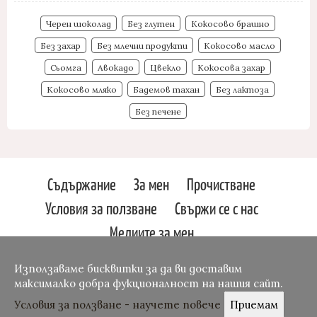
Черен шоколад
Без глутен
Кокосово брашно
Без захар
Без млечни продукти
Кокосово масло
Сьомга
Авокадо
Цвекло
Кокосова захар
Кокосово мляко
Бадемов тахан
Без лактоза
Без печене
Съдържание
За мен
Прочистване
Условия за ползване
Свържи се с нас
Медиите за мен
Svetlin Slavchev
Osetin
Използаваме бисквитки за да ви доставим
Website by:
Theme
максималко добра фукционалност на нашия сайт.
Условия за ползване - научете повече