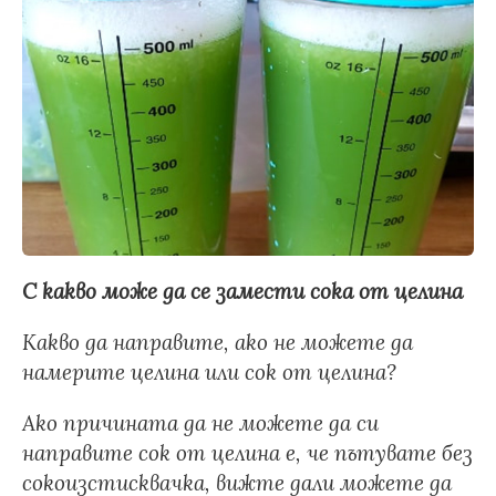
С какво може да се замести сока от целина
Какво да направите, ако не можете да
намерите целина или сок от целина?
Ако причината да не можете да си
направите сок от целина е, че пътувате без
сокоизстисквачка, вижте дали можете да