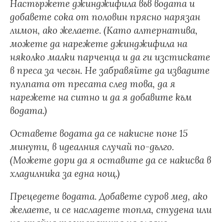
Настържете джинджифила във водата и
добавете сока от половин прясно нарязан
лимон, ако желаете. (Като алтернатива,
можете да нарежете джинджифила на
няколко малки парченца и да ги изстискате
в преса за чесън. Не забравяйте да извадите
пулпата от пресата след това, да я
нарежете на ситно и да я добавите към
водата.)
Оставете водата да се накисне поне 15
минути, в идеалния случай по-дълго.
(Можете дори да я оставите да се накисва в
хладилника за една нощ.)
Прецедете водата. Добавете суров мед, ако
желаете, и се насладете топла, студена или