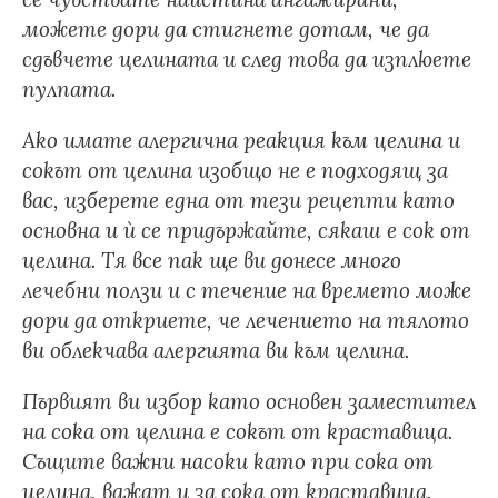
можете дори да стигнете дотам, че да
сдъвчете целината и след това да изплюете
пулпата.
Ако имате алергична реакция към целина и
сокът от целина изобщо не е подходящ за
вас, изберете една от тези рецепти като
основна и ѝ се придържайте, сякаш е сок от
целина. Тя все пак ще ви донесе много
лечебни ползи и с течение на времето може
дори да откриете, че лечението на тялото
ви облекчава алергията ви към целина.
Първият ви избор като основен заместител
на сока от целина е сокът от краставица.
Същите важни насоки като при сока от
целина, важат и за сока от краставица.