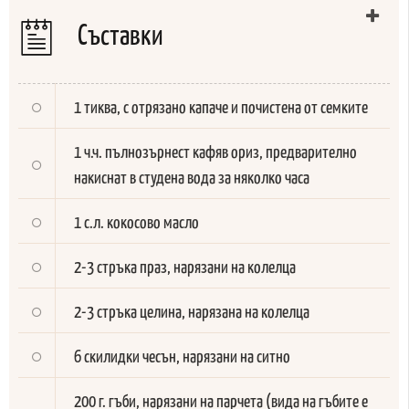
Съставки
1 тиква, с отрязано капаче и почистена от семките
1 ч.ч. пълнозърнест кафяв ориз, предварително
накиснат в студена вода за няколко часа
1 с.л. кокосово масло
2-3 стръка праз, нарязани на колелца
2-3 стръка целина, нарязана на колелца
6 скилидки чесън, нарязани на ситно
200 г. гъби, нарязани на парчета (вида на гъбите е