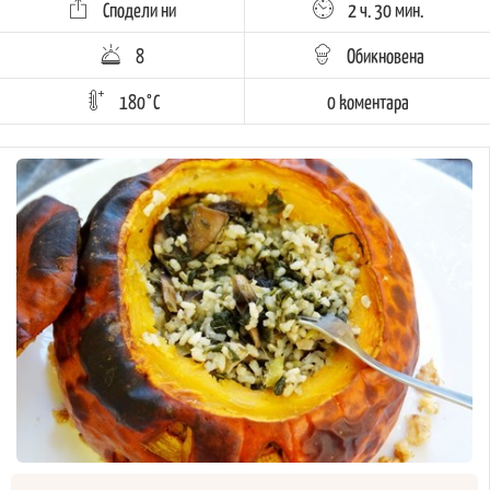
Сподели ни
2 ч. 30 мин.
8
Обикновена
180°C
0 kоментара