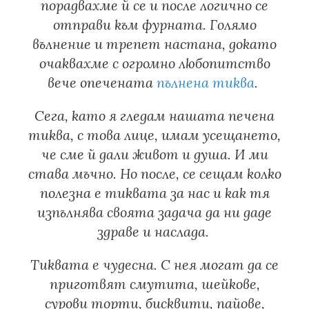
порадвахме й се и после логично се
отправи към фурната. Голямо
вълнение и трепет настана, докато
очаквахме с огромно любопитство
вече опечената
пълнена тиква
.
Сега, като я гледам нашата печена
тиква, с това лице, имам усещането,
че сме й дали живот и душа. И ми
става мъчно. Но после, се сещам колко
полезна е тиквата за нас и как тя
изпълнява своята задача да ни даде
здраве и наслада.
Тиквата е чудесна. С нея могат да се
приготвят смутита, шейкове,
сурови торти, бисквити, пайове,