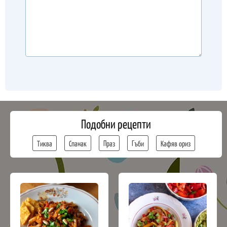
Подобни рецепти
Тиква
Спанак
Праз
Гъби
Кафяв ориз