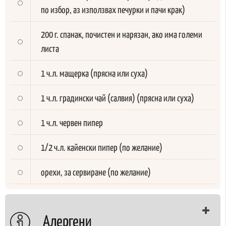
по избор, аз използвах печурки и пачи крак)
200 г. спанак, почистен и нарязан, ако има големи
листа
1 ч.л. мащерка (прясна или суха)
1 ч.л. градински чай (салвия) (прясна или суха)
1 ч.л. червен пипер
1/2 ч.л. кайенски пипер (по желание)
орехи, за сервиране (по желание)
Алергени