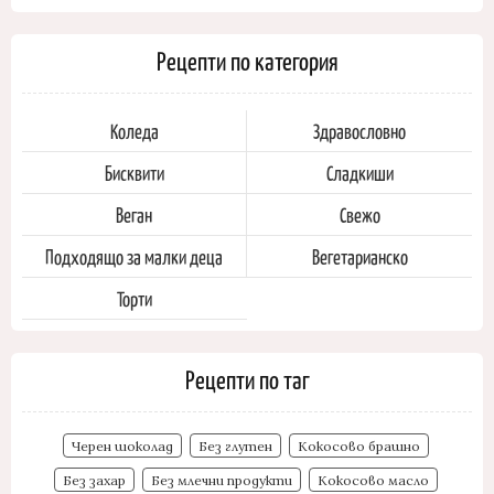
Рецепти по категория
Коледа
Здравословно
Бисквити
Сладкиши
Веган
Свежо
Подходящо за малки деца
Вегетарианско
Торти
Рецепти по таг
Черен шоколад
Без глутен
Кокосово брашно
Без захар
Без млечни продукти
Кокосово масло