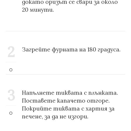
докато оризът се свари за около
20 минути.
2
Загрейте фурната на 180 градуса.
3
Напълнете тиквата с плънката.
Поставете капачето отгоре.
Покрийте тиквата с хартия за
печене, за да не изгори.