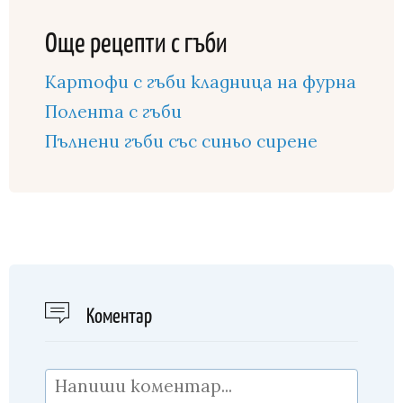
Още рецепти с гъби
Картофи с гъби кладница на фурна
Полента с гъби
Пълнени гъби със синьо сирене
Kоментар