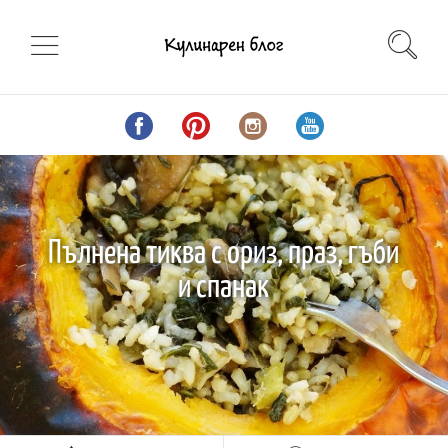
Пълнена тиква с ориз, праз, гъби
и спанак