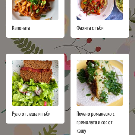
Капоната
Фахита с гъби
Руло от леща и гъби
Печено романеско с
гремолата и сос от
кашу