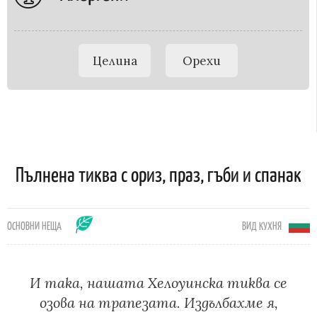
Целина
Орехи
Пълнена тиква с ориз, праз, гъби и спанак
ОСНОВНИ НЕЩА
ВИД КУХНЯ
И така, нашата Хелоуинска тиква се
озова на трапезата. Издълбахме я,