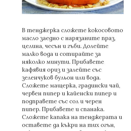
В тенджерка сложете кокосовото
масло заедно с нарязаните праз,
целина, чесън и гъби. Долейте
малко вода и сотирайте за
няколко минути. Прибавете
кафявия ориз и залейте със
зеленчуков бульон или вода.
Сложете мащерка, градински чай,
червен пипер и кайенски пипер и
подправете със сол и черен
пипер. Прибавете и спанака.
Сложете капака на тенджерата и
оставете да къкри на тих огън,