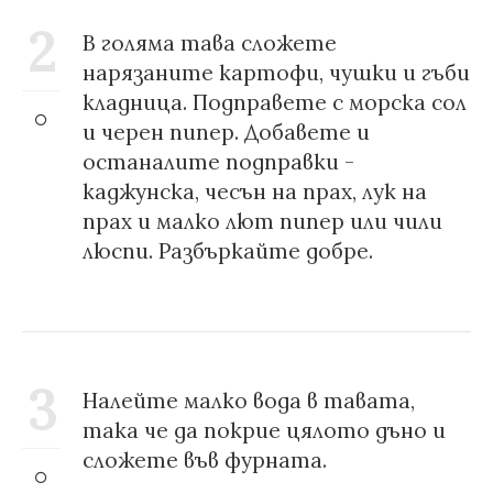
2
В голяма тава сложете
нарязаните картофи, чушки и гъби
кладница. Подправете с морска сол
и черен пипер. Добавете и
останалите подправки -
каджунска, чесън на прах, лук на
прах и малко лют пипер или чили
люспи. Разбъркайте добре.
3
Налейте малко вода в тавата,
така че да покрие цялото дъно и
сложете във фурната.