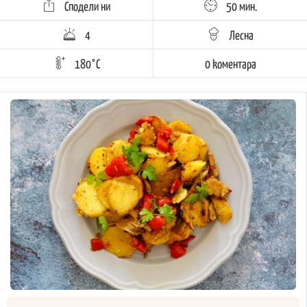
Сподели ни
50 мин.
4
Лесна
180°C
0 kоментара