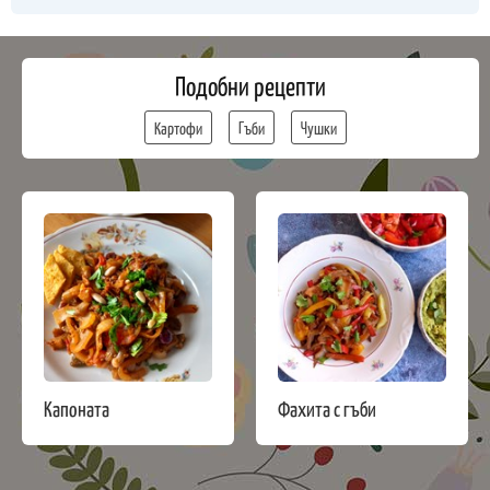
Подобни рецепти
Картофи
Гъби
Чушки
Капоната
Фахита с гъби