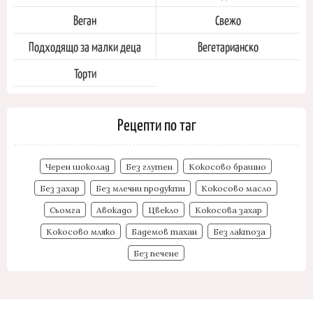
Веган
Свежо
Подходящо за малки деца
Вегетарианско
Торти
Рецепти по таг
Черен шоколад
Без глутен
Кокосово брашно
Без захар
Без млечни продукти
Кокосово масло
Сьомга
Авокадо
Цвекло
Кокосова захар
Кокосово мляко
Бадемов тахан
Без лактоза
Без печене