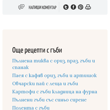
НАПИШИ КОМЕНТАР
Още рецепти с гъби
Пълнена тиква с ориз, праз, гъби и
спанак
Паея с кафяв ориз, гъби и артишок
Овчарски пай с леща и гъби
Картофи с гъби кладница на фурна
Пълнени гъби със синьо сирене
Полента с гъби