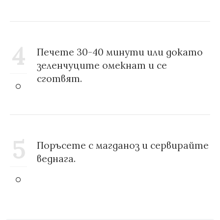
4
Печете 30-40 минути или докато
зеленчуците омекнат и се
сготвят.
5
Поръсете с магданоз и сервирайте
веднага.