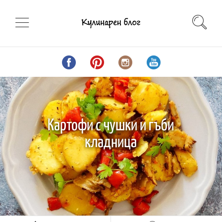
Картофи с чушки и гъби
кладница