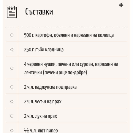
Съставки
500 г. картофи, обелени и нарязани на колелца
250 г. гъби кладница
4 червени чушки, печени или сурови, нарязани на
лентички (печени още по-добре)
2 ч.л. каджунска подправка
2 ч.л. чесън на прах
2 ч.л. лук на прах
½ ч.л. лют пипер