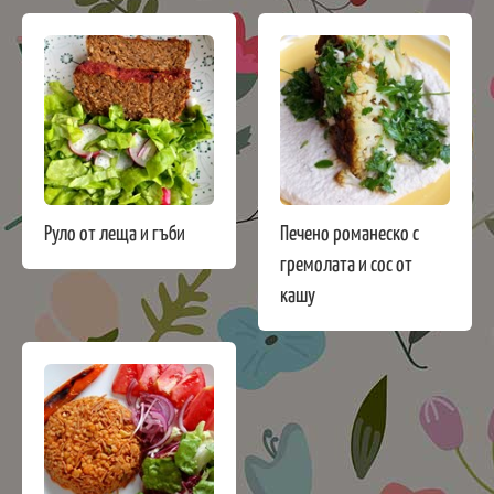
Руло от леща и гъби
Печено романеско с
гремолата и сос от
кашу