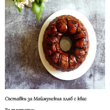
Съставки за Маймунския хляб с квас