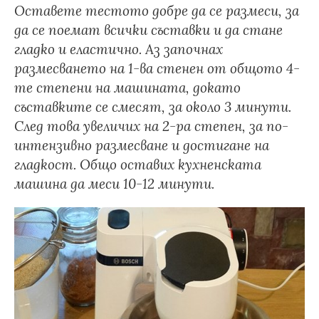
Оставете тестото добре да се размеси, за
да се поемат всички съставки и да стане
гладко и еластично. Аз започнах
размесването на 1-ва стенен от общото 4-
те степени на машината, докато
съставките се смесят, за около 3 минути.
След това увеличих на 2-ра степен, за по-
интензивно размесване и достигане на
гладкост. Общо оставих кухненската
машина да меси 10-12 минути.