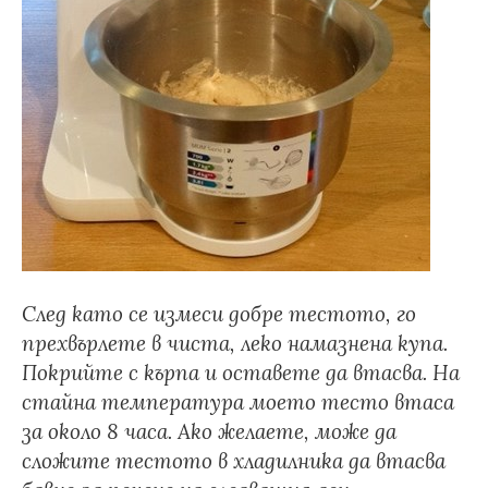
След като се измеси добре тестото, го
прехвърлете в чиста, леко намазнена купа.
Покрийте с кърпа и оставете да втасва. На
стайна температура моето тесто втаса
за около 8 часа. Ако желаете, може да
сложите тестото в хладилника да втасва