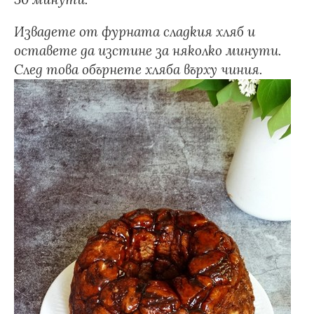
Извадете от фурната сладкия хляб и
оставете да изстине за няколко минути.
След това обърнете хляба върху чиния.