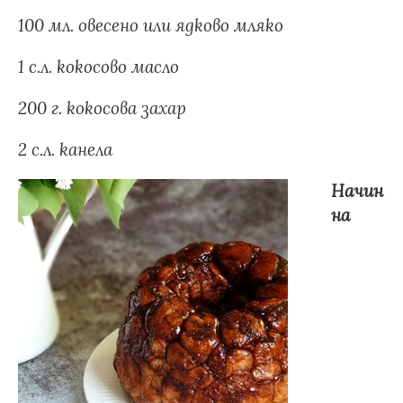
100 мл. овесено или ядково мляко
1 с.л. кокосово масло
200 г. кокосова захар
2 с.л. канела
Начин
на