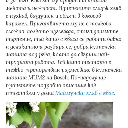
и за него. Квасът му придава истинска
мекота и нежност. Изпеченият сладък хляб
е пухкав, въздушен и облят в кокосов
карамел. Приготвянето му не е толкова
сложно, колкото изглежда, стига да имате
търпение, тъй като с кваса се работи бавно
и деликатно и разбира се, добра кухненска
машина под ръка, която да свърши най-
трудната работа. Тъй като тестото е
тежко, препоръчвам размесване в кухненска
машина MUM2 на Bosch. По-надолу ще
прочетете подробно описание как
приготвям у дома
Маймунски хляб с квас.