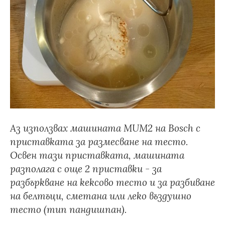
Аз използвах машината MUM2 на Bosch с
приставката за размесване на тесто.
Освен тази приставката, машината
разполага с още 2 приставки - за
разбъркване на кексово тесто и за разбиване
на белтъци, сметана или леко въздушно
тесто (тип пандишпан).