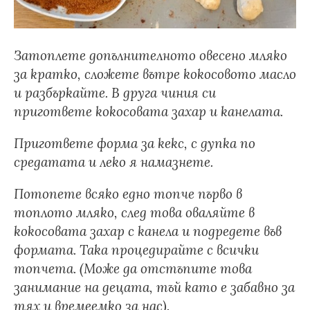
Затоплете допълнителното овесено мляко
за кратко, сложете вътре кокосовото масло
и разбъркайте. В друга чиния си
пригответе кокосовата захар и канелата.
Пригответе форма за кекс, с дупка по
средатата и леко я намазнете.
Потопете всяко едно топче първо в
топлото мляко, след това оваляйте в
кокосовата захар с канела и подредете във
формата. Така процедирайте с всички
топчета. (Може да отстъпите това
занимание на децата, тъй като е забавно за
тях и времеемко за нас).