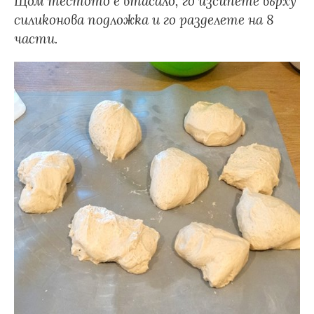
Щом тестото е втасало, го изсипете върху
силиконова подложка и го разделете на 8
части.