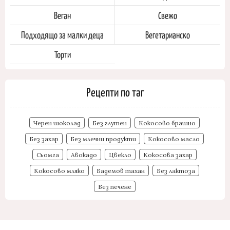
Веган
Свежо
Подходящо за малки деца
Вегетарианско
Торти
Рецепти по таг
Черен шоколад
Без глутен
Кокосово брашно
Без захар
Без млечни продукти
Кокосово масло
Сьомга
Авокадо
Цвекло
Кокосова захар
Кокосово мляко
Бадемов тахан
Без лактоза
Без печене