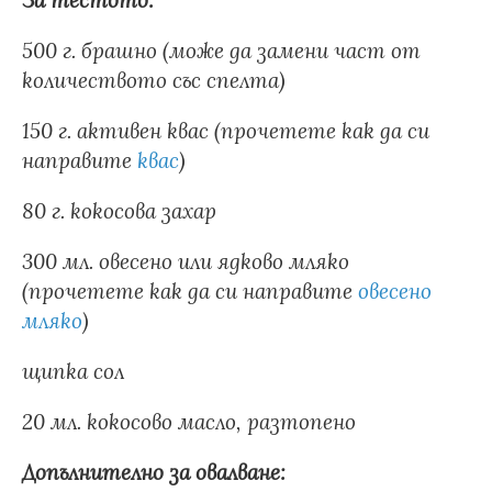
За тестото:
500 г. брашно (може да замени част от
количеството със спелта)
150 г. активен квас (прочетете как да си
направите
квас
)
80 г. кокосова захар
300 мл. овесено или ядково мляко
(прочетете как да си направите
овесено
мляко
)
щипка сол
20 мл. кокосово масло, разтопено
Допълнително за овалване: