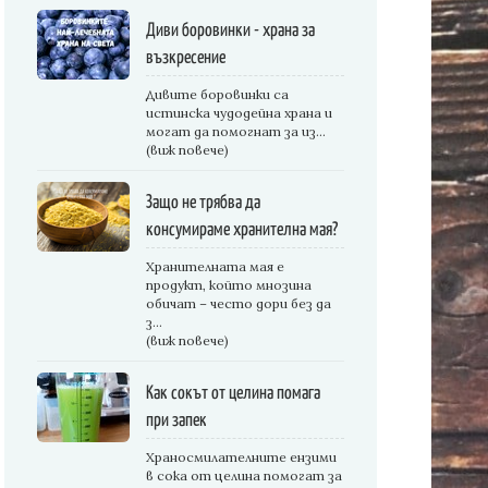
Диви боровинки - храна за
възкресение
Дивите боровинки са
истинска чудодейна храна и
могат да помогнат за из...
(виж повече)
Защо не трябва да
консумираме хранителна мая?
Хранителната мая е
продукт, който мнозина
обичат – често дори без да
з...
(виж повече)
Как сокът от целина помага
при запек
Храносмилателните ензими
в сока от целина помогат за