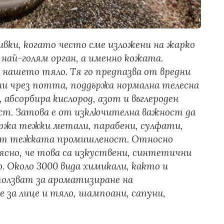
ивки, когато често сме изложени на жарко
 най-голям орган, а именно кожата.
нашето тяло. Тя го предпазва от вредни
ни чрез потта, поддържа нормална телесна
абсорбира кислород, азот и въглероден
ст. Затова е от изключителна важност да
ържа тежки метали, парабени, сулфати,
 от тежката промишленост. Относно
сно, че това са изкуствени, синтетични
. Около 3000 вида химикали, както и
ползват за ароматизиране на
за лице и тяло, шампоани, сапуни,