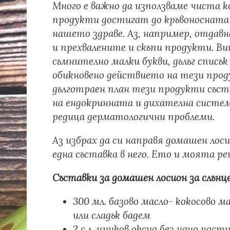
Много е важно да използваме чиста 
продукти достигат до кръвоносната 
нашето здраве. Аз, например, отдав
и прехвалените и скъпи продукти. Ви
съмнително малки букви, дълъг списъ
обикновено действието на тези проду
дълготраен план тези продукти със
на ендокринната и дихателна систем
редица дерматологични проблеми.
Аз избрах да си направя домашен лоси
една съставка в него. Ето и моята ре
Съставки за домашен лосион за слънц
300 мл. базово масло- кокосово 
или сладък бадем
2 с.л. цинков оксид без нано част