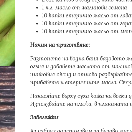
1 ч.л. масло от малинови семена
10 капки етерично масло от лав
10 капки етерично масло от гер
10 капки етерично масло от ме
Начин на приготвяне:
Разтопете на водна баня базовото м
огъня и добавете маслото от малинов
цинковия оксид и отново разбъркайте,
прибавете и етеричните масла. Съхр
Нанасяйте върху суха кожа на всеки д
Използвайте на плажа, в планината и
Забележки
:
Аз избрах да използвам за базово ма