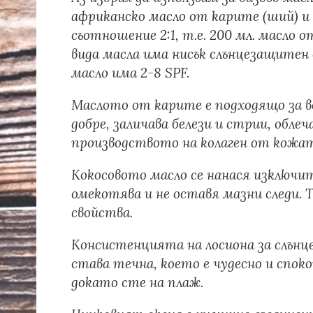
африканско масло от карите (ший) и 
съотношение 2:1, т.е. 200 мл. масло о
вида масла има нисък слънцезащитен
масло има 2-8 SPF.
Маслото от карите е подходящо за в
добре, заличава белези и стрии, обле
производството на колаген от кожа
Кокосовото масло се нанася изключит
омекотява и не оставя мазни следи.
свойства.
Консистенцията на лосиона за слънце 
става течна, което е чудесно и споко
докато сте на плаж.