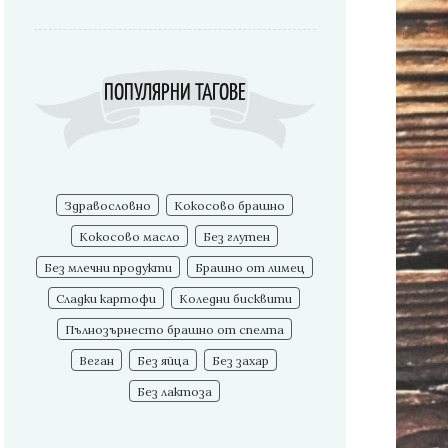
ПОПУЛЯРНИ ТАГОВЕ
Здравословно
Кокосово брашно
Кокосово масло
Без глутен
Без млечни продукти
Брашно от лимец
Сладки картофи
Коледни бисквити
Пълнозърнесто брашно от спелта
Веган
Без яйца
Без захар
Без лактоза