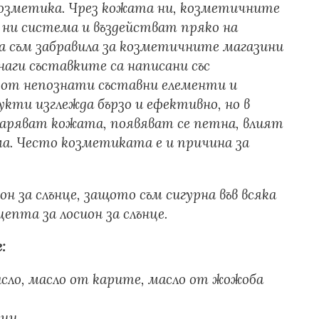
козметика. Чрез кожата ни, козметичните
ни система и въздействат пряко на
на съм забравила за козметичните магазини
наги съставките са написани със
к от непознати съставни елементи и
кти изглежда бързо и ефективно, но в
таряват кожата, появяват се петна, влият
а. Често козметиката е и причина за
он за слънце, защото съм сигурна във всяка
цепта за лосион за слънце.
е:
масло, масло от карите, масло от жожоба
ици