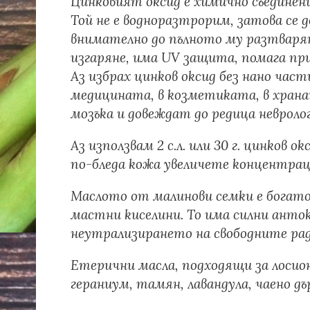
Цинковият оксид е химично съединени
Той не е водноразтрорим, затова се д
внимателно до пълното му разтварян
изгаряне, има UV защита, помага при
Аз избрах цинков оксид без нано час
медицината, в козметиката, в хранат
мозъка и довеждат до редица невроло
Аз използвам 2 с.л. или 30 г. цинков 
по-бледа кожа увеличете концентрац
Маслото от малинови семки е богато 
мастни киселини. То има силни анто
неутрализирането на свободните рад
Етерични масла, подходящи за лосион
гераниум, тамян, лавандула, чаено д