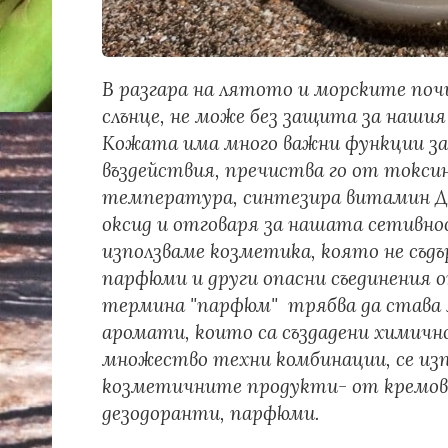
В разгара на лятото и морските поч
слънце, не може без защита за нашия
Кожата има много важни функции за 
въздействия, пречиства го от токси
температура, синтезира витамин Д, 
оксид и отговаря за нашата сетивно
използваме козметика, която не съд
парфюми и други опасни съединения
термина "парфюм" трябва да става я
аромати, които са създадени химично
множество техни комбинации, се из
козметичните продукти- от кремове 
дезодоранти, парфюми.