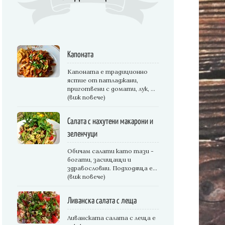
Капоната
Капоната е традиционно
ястие от патладжани,
приготвени с домати, лук, ...
(виж повече)
Салата с нахутени макарони и
зеленчуци
Обичам салати като тази -
богати, засищащи и
здравословни. Подходяща е...
(виж повече)
Ливанска салата с леща
Ливанската салата с леща е