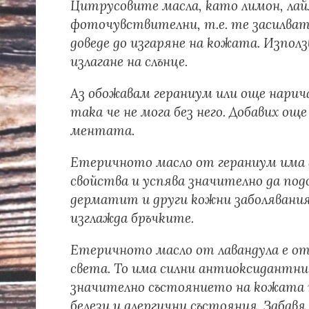
Цитрусовите масла, като лимон, лай
фоточувствителни, т.е. те засилват
доведе до изгаряне на кожата. Изпол
излагане на слънце.
Аз обожавам гераниум или още нарич
така че не мога без него. Добавих о
ментата.
Етеричното масло от гераниум има
свойства и успява значително да под
дерматит и други кожни заболявания
изглажда бръчките.
Етеричното масло от лавандула е от
света. То има силни антиоксидантни
значително състоянието на кожата п
белези и алергични състояния. Забав