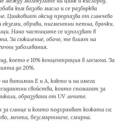
е между молекулите на цинк и кислород.
обавя към базово масло и се разбърква
е. Цинковият оксид предпазва от слънчево
 екземи, обриви, пигментни петна, бръчки.
тици. Нано частиците се използват в
а. За съжаление, обаче, те влият на
гични заболявания.
оксид, което е 10% концентрация в лосиона. За
ията до 20%.
на витамин Е и А, както и на омега
ксидантни свойства, които спомагат за
икали, образувани от UV лъчите.
 за слънце и които подхранват кожата са:
ърво, мента, безсмъртниче, смирна.