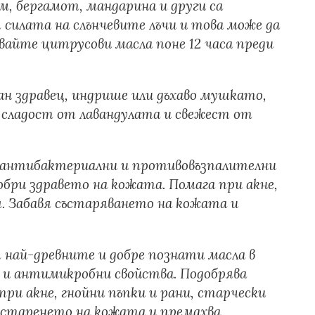
м, бергамот, мандарина и други са
 силата на слънчевите лъчи и това може да
звайте цитрусови масла поне 12 часа преди
ан здравец, индрише или дъхаво мушкато,
ще сладост от лавандулата и свежест от
 антибактериални и противовъзпалителни
обри здравето на кожата. Помага при акне,
. Забавя състаряването на кожата и
 най-древните и добре познати масла в
 и антимикробни свойства. Подобрява
ри акне, гнойни пъпки и рани, старчески
я старенето на кожата и премахва