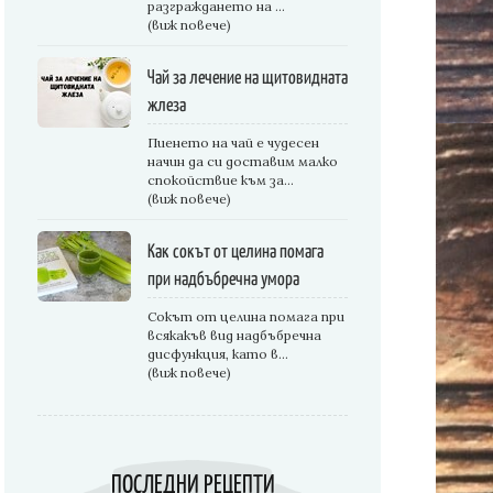
разграждането на ...
(виж повече)
Чай за лечение на щитовидната
жлеза
Пиенето на чай е чудесен
начин да си доставим малко
спокойствие към за...
(виж повече)
Как сокът от целина помага
при надбъбречна умора
Сокът от целина помага при
всякакъв вид надбъбречна
дисфункция, като в...
(виж повече)
ПОСЛЕДНИ РЕЦЕПТИ