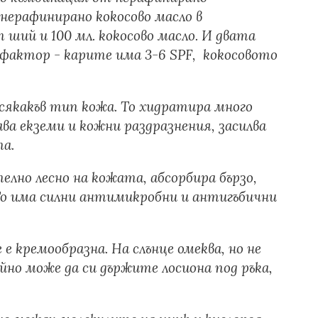
нерафинирано кокосово масло в
т ший и 100 мл. кокосово масло. И двата
 фактор - карите има 3-6 SPF, кокосовото
сякакъв тип кожа. То хидратира много
чава екземи и кожни раздразнения, засилва
та.
елно лесно на кожата, абсорбира бързо,
 То има силни антимикробни и антигъбични
е кремообразна. На слънце омеква, но не
йно може да си държите лосиона под ръка,