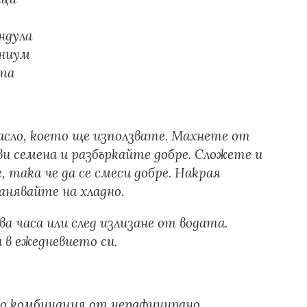
андула
аниум
нта
асло, което ще използвате. Махнете от
и семена и разбъркайте добре. Сложете и
 така че да се смеси добре. Накрая
анявайте на хладно.
ва часа или след излизане от водата.
 в ежедневието си.
сло комбинация от нерафинирано