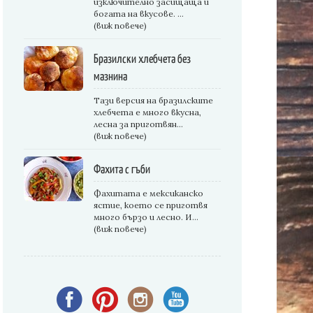
изключително засищаща и
богата на вкусове. ...
(виж повече)
Бразилски хлебчета без
мазнина
Тази версия на бразилските
хлебчета е много вкусна,
лесна за приготвян...
(виж повече)
Фахита с гъби
Фахитата е мексиканско
ястие, което се приготвя
много бързо и лесно. И...
(виж повече)