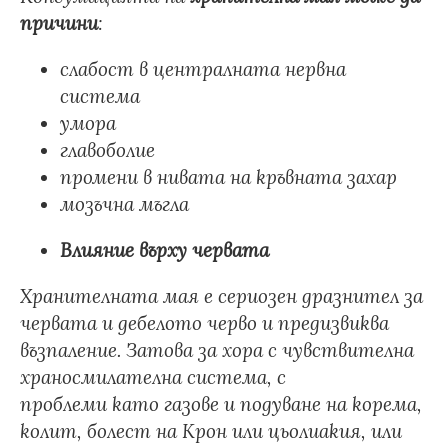
причини
:
слабост в централната нервна
система
умора
главоболие
промени в нивата на кръвната захар
мозъчна мъгла
Влияние върху червата
Хранителната мая е сериозен дразнител за
червата и дебелото черво и предизвиква
възпаление. Затова за хора с чувствителна
храносмилателна система, с
проблеми като
газове и подуване на корема,
колит, болест на Крон или цьолиакия, или