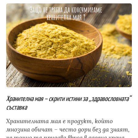
Хранителна мая – скрити истини за „здравословната“
съставка
Хранителната мая е продукт, който
мнозина обичат – често дори без да знаят,
че точно тя придава вкуса в дадена храна.