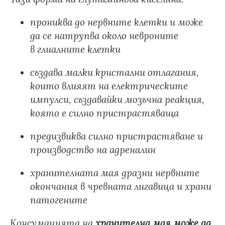
прониква до нервните клетки и може
да се натрупва около невроните
в глиалните клетки
създава малки кристални отлагания,
които влияят на електрическите
импулси, създавайки мозъчна реакция,
която е силно пристрастяваща
предизвиква силно пристрастяване и
производство на адреналин
хранителната мая дразни нервните
окончания в чревната лигавица и храни
патогените
Консумацията на
хранителна мая може да