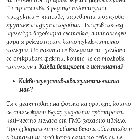
Тя присъства в редица пакетирани
продукти – чипсове, царевични и оризови
хрупанки и други подобни. Н
а пръв поглед
изглежда безобидна съставка, а напоследък
дори я рекламират като изключително
полезна. Но когато се вгледаме по-дълбоко,
се откриват факти, които не са толкова
популярни.
Каква всъщност е истината?
Какво представлява хранителната
мая?
Тя е деактивирана форма на дрожди, които
се отглеждат върху различни субстрати –
най-често меласа от ГМО захарно цвекло.
Производителите обикновено я обогатяват
с витамини, тъй като сама по себе си не