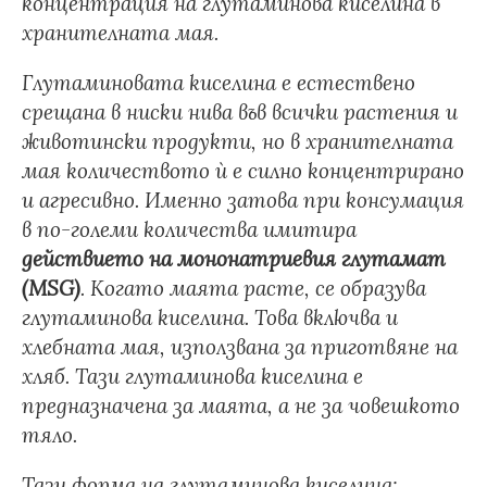
концентрация на глутаминова киселина в
хранителната мая.
Глутаминовата киселина
е естествено
срещана в ниски нива във всички растения и
животински продукти, но в хранителната
мая количеството ѝ е силно концентрирано
и агресивно. Именно затова при консумация
в по-големи количества имитира
действието на мононатриевия глутамат
(MSG)
. Когато маята расте, се образува
глутаминова киселина. Това включва и
хлебната мая, използвана за приготвяне на
хляб. Тази глутаминова киселина е
предназначена за маята, а не за човешкото
тяло.
Тази форма на глутаминова киселина: