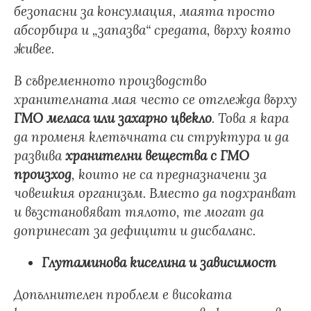
безопасни за консумация, маята просто
абсорбира и „запазва“ средата, върху която
живее.
В съвременното производство
хранителната мая често се отглежда върху
ГМО меласа или захарно цвекло
. Това я кара
да променя клетъчната си структура и да
развива
хранителни вещества с ГМО
произход
, които не са предназначени за
човешкия организъм. Вместо да подхранват
и възстановяват тялото, те могат да
допринесат за дефицити и дисбаланс.
Глутаминова киселина и зависимост
Допълнителен проблем е високата