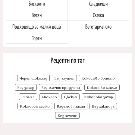
Бисквити
Сладкиши
Веган
Свежо
Подходящо за малки деца
Вегетарианско
Торти
Рецепти по таг
Черен шоколад
Без глутен
Кокосово брашно
Без захар
Без млечни продукти
Кокосово масло
Сьомга
Авокадо
Цвекло
Кокосова захар
Кокосово мляко
Бадемов тахан
Без лактоза
Без печене