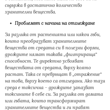
съдържа в достатъчно количество
хранителни вещества.
Проблемът с начина на отглеждане
За разлика от растенията или някои гъби,
които преобразуват хранителните
вещества от средата си в полезни форми,
дрождите нямат такава „филтрираща“
способност. Те директно усвояват
веществата от средата, върху която
растат.
Така се превръщат в „отражение“
на това, върху което са отгледани.
Ако тази
среда е токсична – дрождите запазват
токсините в себе си.
За разлика от домата
или гъбата, които трансформират
хранителните вещества и ги правят