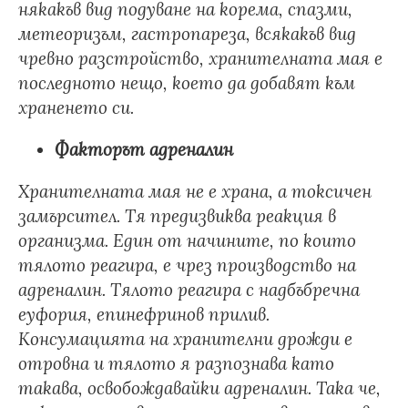
някакъв вид подуване на корема, спазми,
метеоризъм, гастропареза, всякакъв вид
чревно разстройство, хранителната мая е
последното нещо, което да добавят към
храненето си.
Факторът адреналин
Хранителната мая не е храна, а токсичен
замърсител. Тя предизвиква реакция в
организма. Един от начините, по които
тялото реагира, е чрез производство на
адреналин. Тялото реагира с надбъбречна
еуфория, епинефринов прилив.
Консумацията на хранителни дрожди е
отровна и тялото я разпознава като
такава, освобождавайки адреналин. Така че,