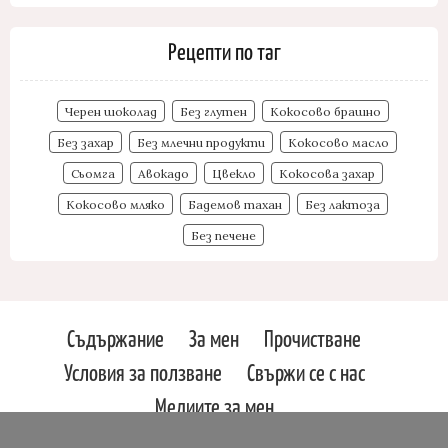
Рецепти по таг
Черен шоколад
Без глутен
Кокосово брашно
Без захар
Без млечни продукти
Кокосово масло
Сьомга
Авокадо
Цвекло
Кокосова захар
Кокосово мляко
Бадемов тахан
Без лактоза
Без печене
Съдържание
За мен
Прочистване
Условия за ползване
Свържи се с нас
Медиите за мен