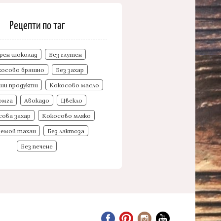
Рецепти по таг
рен шоколад
Без глутен
косово брашно
Без захар
чни продукти
Кокосово масло
омга
Авокадо
Цвекло
сова захар
Кокосово мляко
демов тахан
Без лактоза
Без печене