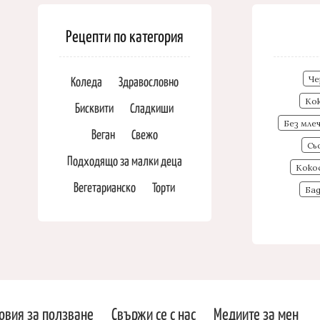
Рецепти по категория
Коледа
Здравословно
Че
Ко
Бисквити
Сладкиши
Без мле
Веган
Свежо
Сь
Подходящо за малки деца
Коко
Вегетарианско
Торти
Ба
овия за ползване
Свържи се с нас
Медиите за мен